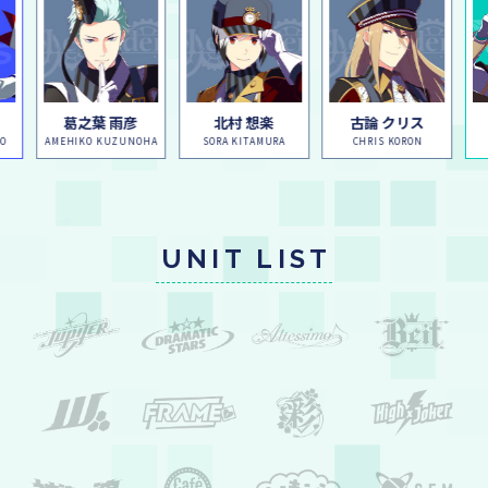
葛之葉 雨彦
北村 想楽
古論 クリス
O
AMEHIKO KUZUNOHA
SORA KITAMURA
CHRIS KORON
UNIT LIST