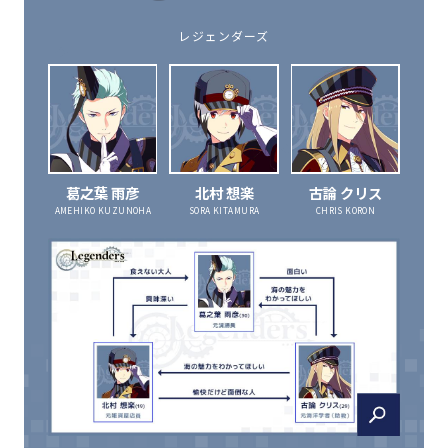
レジェンダーズ
葛之葉 雨彦
北村 想楽
古論 クリス
AMEHIKO KUZUNOHA
SORA KITAMURA
CHRIS KORON