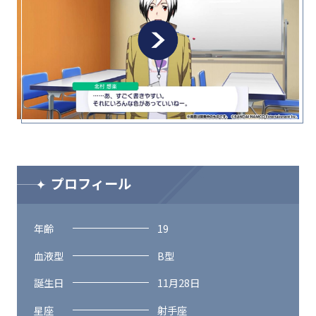
プロフィール
年齢
19
血液型
B型
誕生日
11月28日
星座
射手座