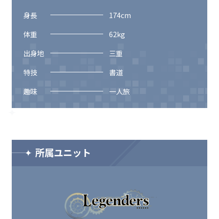
身長
174
cm
体重
62
kg
出身地
三重
特技
書道
趣味
一人旅
所属ユニット