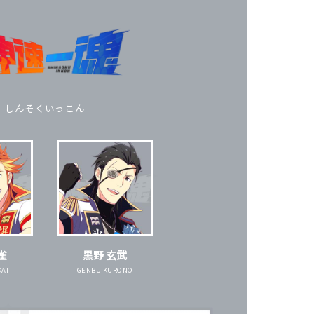
しんそくいっこん
雀
黒野 玄武
KAI
GENBU KURONO