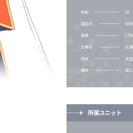
年齢
16
誕生日
4月
身長
170
出身地
北海
特技
天空
趣味
頭に
所属ユニット