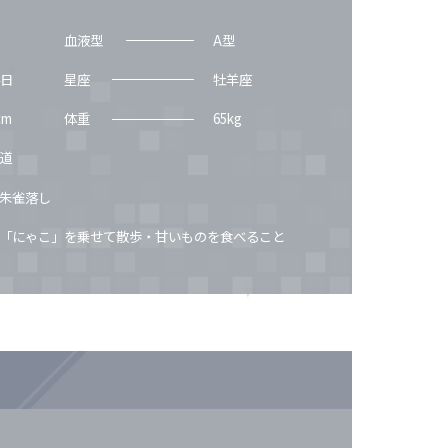
血液型
A型
4日
星座
牡羊座
cm
体重
65
kg
道
朱雀落し
「にゃこ」を乗せて散歩・甘いものを食べること