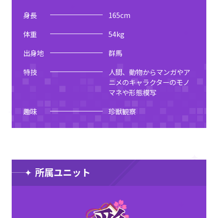
身長
165
cm
体重
54
kg
出身地
群馬
特技
人間、動物からマンガやア
ニメのキャラクターのモノ
マネや形態模写
趣味
珍獣観察
所属ユニット