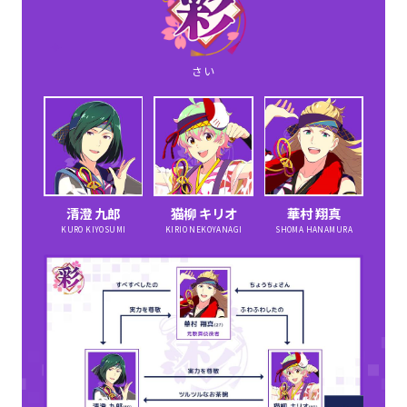
さい
清澄 九郎
猫柳 キリオ
華村 翔真
KURO KIYOSUMI
KIRIO NEKOYANAGI
SHOMA HANAMURA