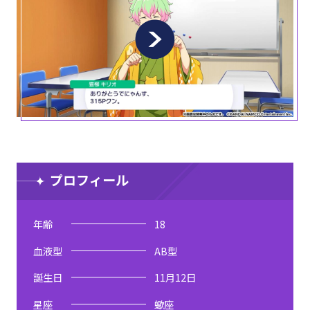
プロフィール
年齢
18
血液型
AB型
誕生日
11月12日
星座
蠍座