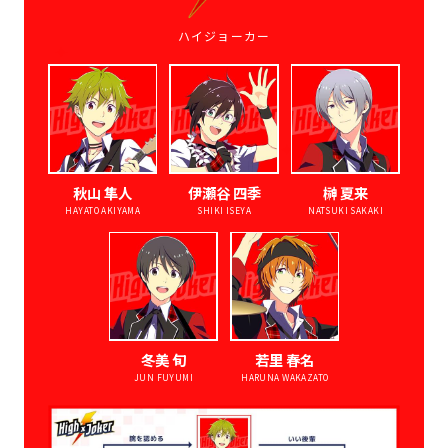
ハイジョーカー
秋山 隼人
伊瀬谷 四季
榊 夏来
HAYATO AKIYAMA
SHIKI ISEYA
NATSUKI SAKAKI
冬美 旬
若里 春名
JUN FUYUMI
HARUNA WAKAZATO