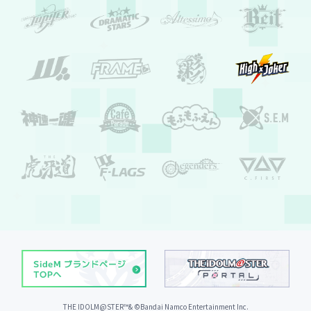
THE IDOLM@STER™& ©︎Bandai Namco Entertainment Inc.