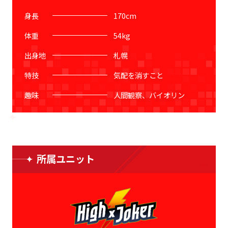
身長
170
cm
体重
54
kg
出身地
札幌
特技
気配を消すこと
趣味
人間観察、バイオリン
所属ユニット