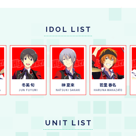
IDOL LIST
冬美 旬
榊 夏来
若里 春名
A
JUN FUYUMI
NATSUKI SAKAKI
HARUNA WAKAZATO
UNIT LIST