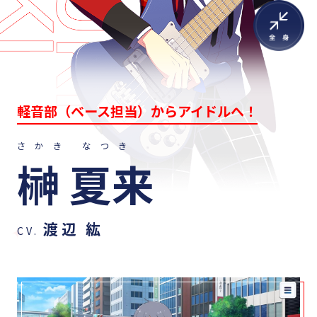
軽音部（ベース担当）からアイドルへ！
さかき なつき
榊 夏来
渡辺 紘
CV.