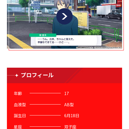
プロフィール
年齢
17
血液型
AB型
誕生日
6月18日
星座
双子座