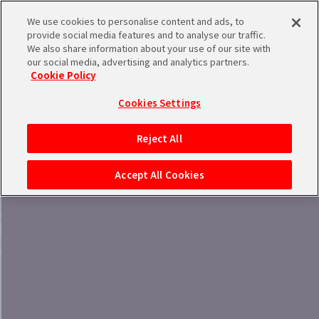
We use cookies to personalise content and ads, to
provide social media features and to analyse our traffic.
We also share information about your use of our site with
our social media, advertising and analytics partners.
Cookie Policy
バンダイナムコIDで
新規登録
ブランド絞り込み
ログイン
Cookies Settings
アイドルマスター ポータルへの登録について
Reject All
シリアルコード・
マイデスク
Accept All Cookies
あいことば
活動履歴
Pレポ
閲覧履歴・購入履歴
チェックイン
お気に入り
マイスケジュール
メモ