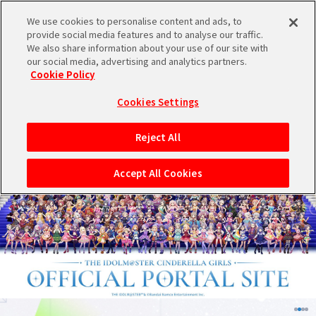
We use cookies to personalise content and ads, to
メニュー
スケジュール
検索
ログイン
provide social media features and to analyse our traffic.
We also share information about your use of our site with
our social media, advertising and analytics partners.
THE IDOL
シンデレラ
シャイニー
学園
ヴイアライヴ
ミリオンライブ！
SideM
Cookie Policy
M@STER
ガールズ
カラーズ
アイドルマスター
バンダイナムコIDで
新規登録
ブランド選択
ログイン
Cookies Settings
アイドルマスター ポータルへの登録について
Reject All
シリアルコード・
マイデスク
Accept All Cookies
あいことば
活動履歴
Pレポ
閲覧履歴・購入履歴
チェックイン
お気に入り
マイスケジュール
メモ