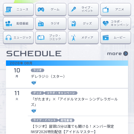
ライブ・
ニュース
ゲーム
アニメ
イベント
マイデスク設定変更
バンダイナムコID Link設定
コラボ・
配信番組
ラジオ
グッズ
キャンペーン
ブック・
ミュージック
メディア
ムービー
コミック
SCHEDULE
more
2026
年
08
月
10
ラジオ
デレラジ☆（スター）
月
11
グッズ
コラボ・キャンペーン
「がたます」×「アイドルマスター シンデレラガール
火
ズ」
ライブ・イベント
配信番組
【ラジオ】冒頭15分は誰でも聞ける！メンバー限定
IWSF2026特別配信【アイドルマスター】