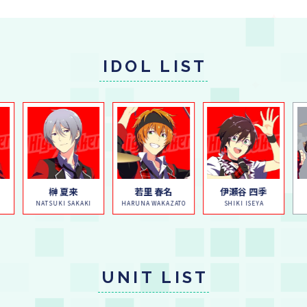
IDOL LIST
榊 夏来
若里 春名
伊瀬谷 四季
NATSUKI SAKAKI
HARUNA WAKAZATO
SHIKI ISEYA
UNIT LIST