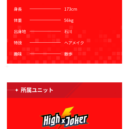
身長
173
cm
体重
56
kg
出身地
石川
特技
ヘアメイク
趣味
散歩
所属ユニット