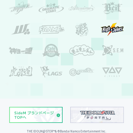
THE IDOLM@STER™& ©︎Bandai Namco Entertainment Inc.