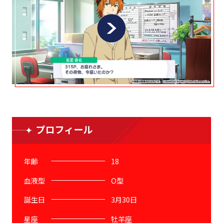
プロフィール
年齢
18
血液型
O型
誕生日
3月30日
星座
牡羊座