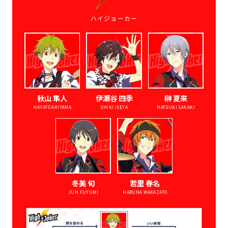
ハイジョーカー
秋山 隼人
伊瀬谷 四季
榊 夏来
HAYATO AKIYAMA
SHIKI ISEYA
NATSUKI SAKAKI
冬美 旬
若里 春名
JUN FUYUMI
HARUNA WAKAZATO