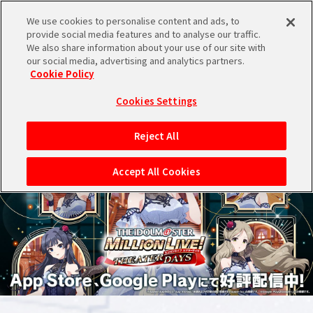
We use cookies to personalise content and ads, to
メニュー
スケジュール
検索
ログイン
provide social media features and to analyse our traffic.
We also share information about your use of our site with
our social media, advertising and analytics partners.
THE IDOL
シンデレラ
シャイニー
学園
ヴイアライヴ
ミリオンライブ！
SideM
Cookie Policy
M@STER
ガールズ
カラーズ
アイドルマスター
バンダイナムコIDで
新規登録
ブランド選択
ログイン
Cookies Settings
アイドルマスター ポータルへの登録について
Reject All
シリアルコード・
マイデスク
Accept All Cookies
あいことば
活動履歴
Pレポ
閲覧履歴・購入履歴
チェックイン
お気に入り
マイスケジュール
メモ