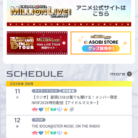
SCHEDULE
more
2026
年
08
月
11
ライブ・イベント
配信番組
【ラジオ】冒頭15分は誰でも聞ける！メンバー限定
火
IWSF2026特別配信【アイドルマスター】
12
ラジオ
THE IDOLM@STER MUSIC ON THE RADIO
水