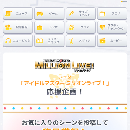
ライブ・
ニュース
ゲーム
アニメ
マイデスク設定変更
バンダイナムコID Link設定
イベント
コラボ・
配信番組
ラジオ
グッズ
キャンペーン
ブック・
ミュージック
メディア
ムービー
コミック