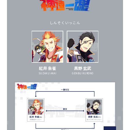
しんそくいっこん
紅井 朱雀
黒野 玄武
SUZAKU AKAI
GENBU KURONO