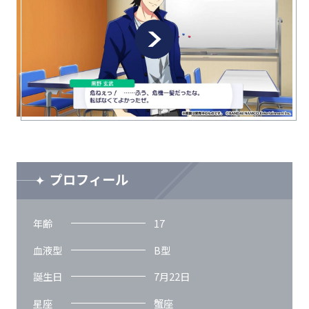
プロフィール
年齢
17
血液型
B型
誕生日
7月22日
星座
蟹座