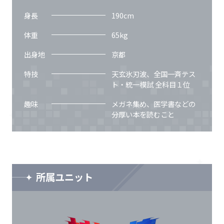
身長
190
cm
体重
65
kg
出身地
京都
特技
天玄氷刃波、全国一斉テス
ト・統一模試 全科目１位
趣味
メガネ集め、医学書などの
分厚い本を読むこと
所属ユニット