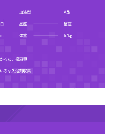
血液型
A型
3日
星座
蟹座
cm
体重
67
kg
かるた、投扇興
いろな入浴剤収集