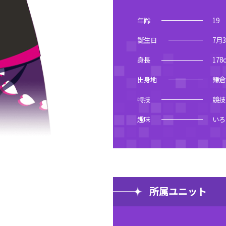
年齢
19
誕生日
7月
身長
178
出身地
鎌倉
特技
競技
趣味
いろ
所属ユニット