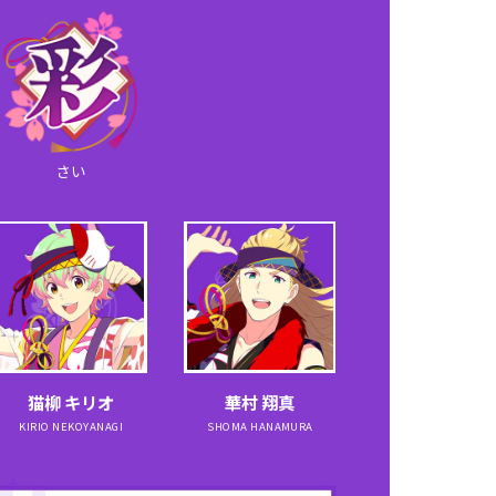
さい
猫柳 キリオ
華村 翔真
KIRIO NEKOYANAGI
SHOMA HANAMURA