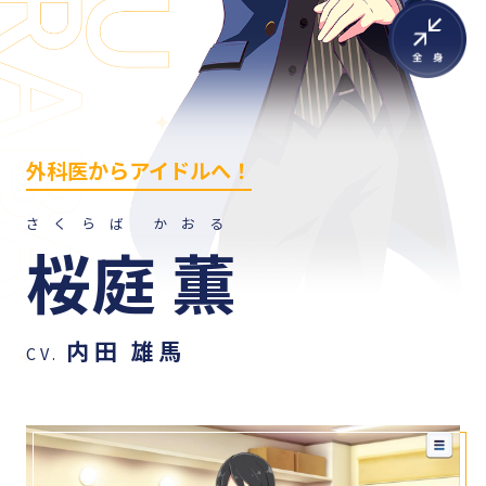
外科医からアイドルへ！
さくらば かおる
桜庭 薫
内田 雄馬
CV.