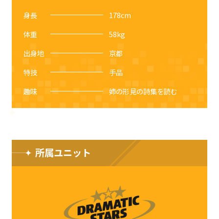
身長
178
cm
体重
58
kg
出身地
京都
特技
手品
趣味
姉の形見の詩集を読む
所属ユニット