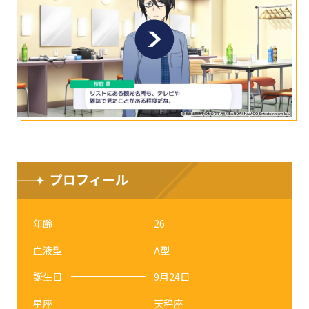
プロフィール
年齢
26
血液型
A型
誕生日
9月24日
星座
天秤座