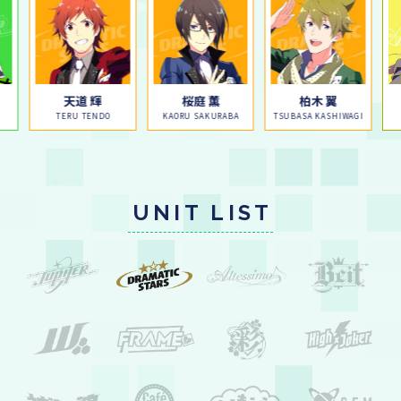
天道 輝
桜庭 薫
柏木 翼
TERU TENDO
KAORU SAKURABA
TSUBASA KASHIWAGI
UNIT LIST