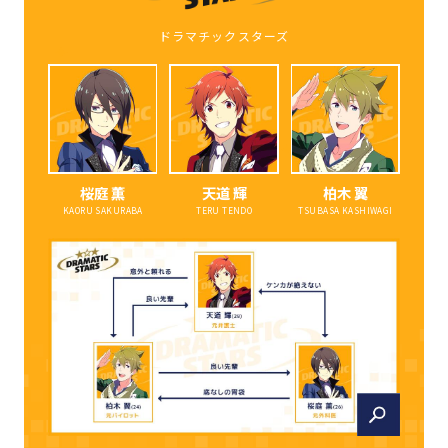
ドラマチックスターズ
桜庭 薫
天道 輝
柏木 翼
KAORU SAKURABA
TERU TENDO
TSUBASA KASHIWAGI