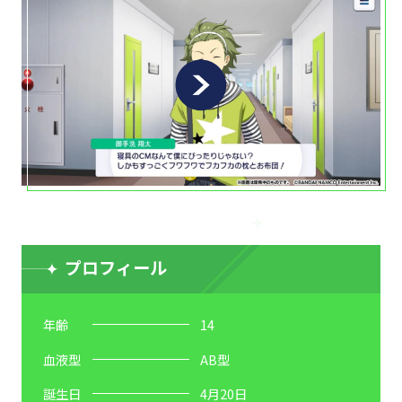
プロフィール
年齢
14
血液型
AB型
誕生日
4月20日