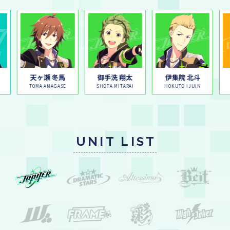
天ヶ瀬 冬馬
御手洗 翔太
伊集院 北斗
I
TOMA AMAGASE
SHOTA MITARAI
HOKUTO IJUIN
UNIT LIST