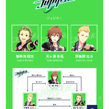
ジュピター
御手洗 翔太
天ヶ瀬 冬馬
伊集院 北斗
SHOTA MITARAI
TOMA AMAGASE
HOKUTO IJUIN