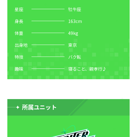
星座
牡牛座
身長
163
cm
体重
49
kg
出身地
東京
特技
バク転
趣味
寝ること、親孝行♪
所属ユニット