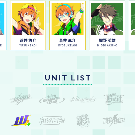
蒼井 悠介
蒼井 享介
握野 英雄
E
YUSUKE AOI
KYOSUKE AOI
HIDEO AKUNO
UNIT LIST