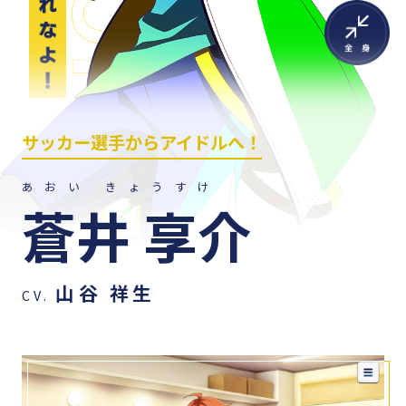
サッカー選手からアイドルへ！
あおい きょうすけ
蒼井 享介
山谷 祥生
CV.