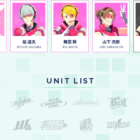
硲 道夫
舞田 類
山下 次郎
MICHIO HAZAMA
RUI MAITA
JIRO YAMASHITA
UNIT LIST