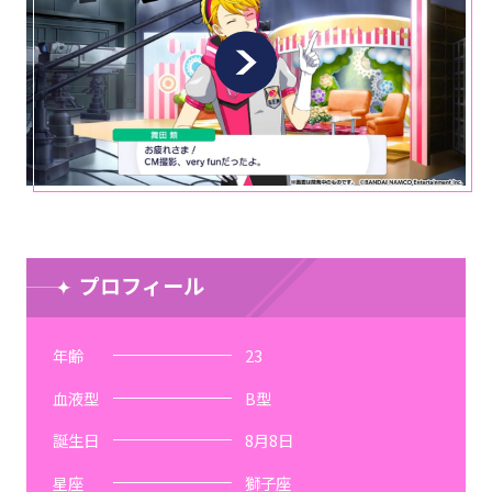
プロフィール
年齢
23
血液型
B型
誕生日
8月8日
星座
獅子座