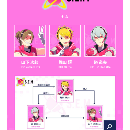
セム
山下 次郎
舞田 類
硲 道夫
JIRO YAMASHITA
RUI MAITA
MICHIO HAZAMA