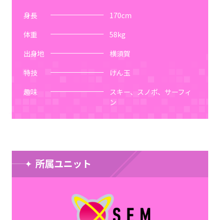
身長
170
cm
体重
58
kg
出身地
横須賀
特技
けん玉
趣味
スキー、スノボ、サーフィ
ン
所属ユニット