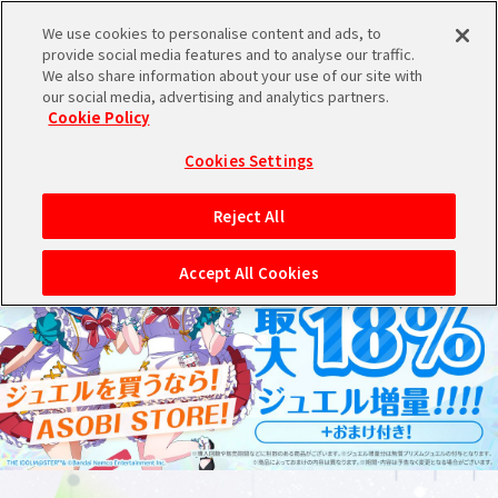
We use cookies to personalise content and ads, to
メニュー
スケジュール
検索
ログイン
provide social media features and to analyse our traffic.
We also share information about your use of our site with
our social media, advertising and analytics partners.
THE IDOL
シンデレラ
シャイニー
学園
ヴイアライヴ
ミリオンライブ！
SideM
Cookie Policy
M@STER
ガールズ
カラーズ
アイドルマスター
バンダイナムコIDで
新規登録
ブランド選択
ログイン
Cookies Settings
アイドルマスター ポータルへの登録について
Reject All
シリアルコード・
マイデスク
Accept All Cookies
あいことば
活動履歴
Pレポ
閲覧履歴・購入履歴
チェックイン
お気に入り
マイスケジュール
メモ