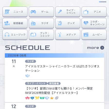
ライブ・
ニュース
ゲーム
アニメ
マイデスク設定変更
バンダイナムコID Link設定
イベント
コラボ・
配信番組
ラジオ
グッズ
キャンペーン
ブック・
ミュージック
メディア
ムービー
コミック
SCHEDULE
more
2026
年
08
月
11
ラジオ
アイドルマスター シャイニーカラーズ はばたきラジオス
火
テーション
ライブ・イベント
配信番組
【ラジオ】冒頭15分は誰でも聞ける！メンバー限定
IWSF2026特別配信【アイドルマスター】
12
ラジオ