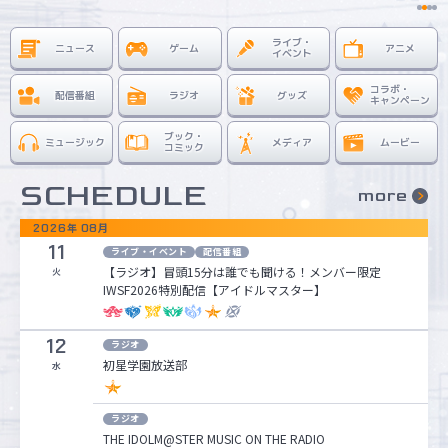
ライブ・
ニュース
ゲーム
アニメ
マイデスク設定変更
バンダイナムコID Link設定
イベント
コラボ・
配信番組
ラジオ
グッズ
キャンペーン
ブック・
ミュージック
メディア
ムービー
コミック
SCHEDULE
more
2026
年
08
月
11
ライブ・イベント
配信番組
【ラジオ】冒頭15分は誰でも聞ける！メンバー限定
火
IWSF2026特別配信【アイドルマスター】
12
ラジオ
初星学園放送部
水
ラジオ
THE IDOLM@STER MUSIC ON THE RADIO