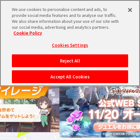
We use cookies to personalise content and ads, to
メニュー
スケジュール
検索
ログイン
provide social media features and to analyse our traffic.
We also share information about your use of our site with
our social media, advertising and analytics partners.
THE IDOL
シンデレラ
シャイニー
学園
ヴイアライヴ
ミリオンライブ！
SideM
Cookie Policy
M@STER
ガールズ
カラーズ
アイドルマスター
バンダイナムコIDで
新規登録
ブランド選択
ログイン
Cookies Settings
アイドルマスター ポータルへの登録について
Reject All
シリアルコード・
マイデスク
Accept All Cookies
あいことば
活動履歴
Pレポ
閲覧履歴・購入履歴
チェックイン
お気に入り
マイスケジュール
メモ