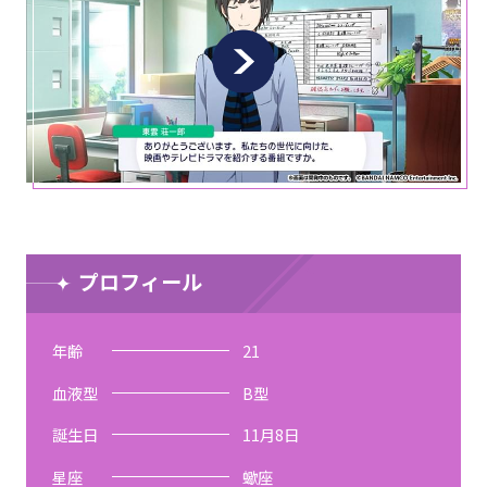
プロフィール
年齢
21
血液型
B型
誕生日
11月8日
星座
蠍座