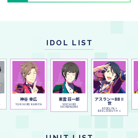
IDOL LIST
神谷 幸広
東雲 荘一郎
アスラン＝BBⅡ
世
O
YUKIHIRO KAMIYA
SOICHIRO
SHINONOME
ASSELIN =
BEELZEBUTH Ⅱ
UNIT LIST