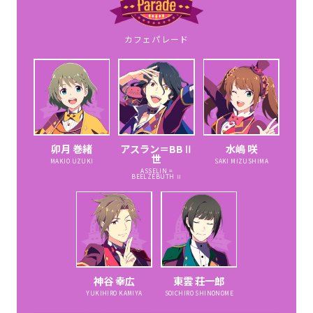
カフェパレード
卯月 巻緒
アスラン＝BBⅡ
水嶋 咲
世
MAKIO UZUKI
SAKI MIZUSHIMA
ASSELIN =
BEELZEBUTH Ⅱ
神谷 幸広
東雲 荘一郎
YUKIHIRO KAMIYA
SOICHIRO SHINONOME