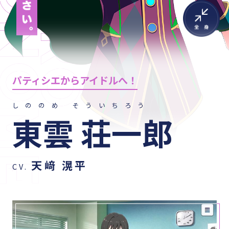
パティシエからアイドルへ！
しののめ そういちろう
東雲 荘一郎
天﨑 滉平
CV.