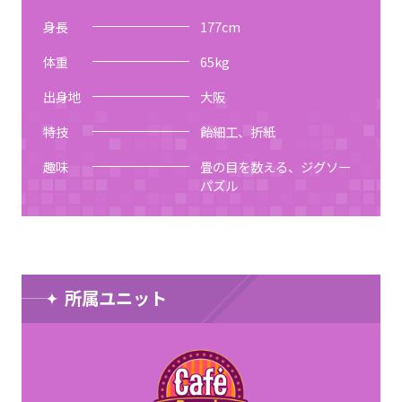
身長
177
cm
体重
65
kg
出身地
大阪
特技
飴細工、折紙
趣味
畳の目を数える、ジグソー
パズル
所属ユニット