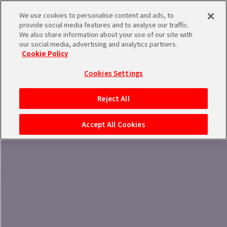
We use cookies to personalise content and ads, to
provide social media features and to analyse our traffic.
We also share information about your use of our site with
our social media, advertising and analytics partners.
Cookie Policy
バンダイナムコIDで
新規登録
ブランド絞り込み
ログイン
Cookies Settings
アイドルマスター ポータルへの登録について
Reject All
シリアルコード・
マイデスク
Accept All Cookies
あいことば
活動履歴
Pレポ
閲覧履歴・購入履歴
チェックイン
お気に入り
マイスケジュール
メモ