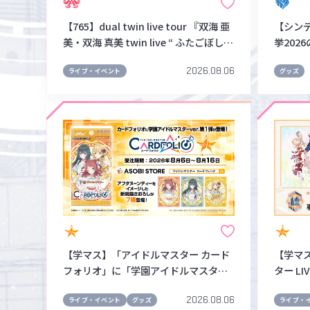
【765】dual twin live tour 『双海 亜
【シン
美・双海 真美 twin live “ ふたごぼしの
挙202
つばさ ”』＜大阪公演＞ のご来場・ご
0名のビ
2026.08.06
視聴ありがとうございました！本日の
ャツ" 
ライブ・イベント
グッズ
セットリスト＆各種情報まとめはこち
登場💎°
ら！
【学マス】「アイドルマスター カード
【学マ
フォリオ」に「学園アイドルマスタ
ター LI
ー」が登場！第1弾が本日よりASOBI S
イベン
2026.08.06
TOREで受注スタート！
ルが本日
ライブ・イベント
グッズ
ライブ・