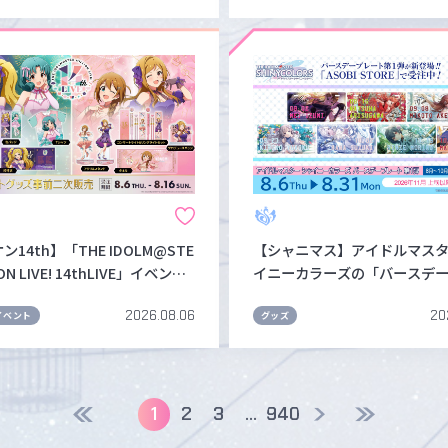
14th】「THE IDOLM@STE
【シャニマス】アイドルマスタ
ION LIVE! 14thLIVE」イベント
イニーカラーズの「バースデ
事前二次販売が本日よりスター
ト」が登場！第1弾は8月31日(
2026.08.06
20
数量限定販売のためお見逃しな
SOBI STOREで受注中♪
イベント
グッズ
1
2
3
...
940