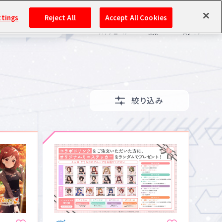
ttings
Reject All
Accept All Cookies
学園
その他
イドルマスター
スケジュール
検索
ログイン
バンダイナムコIDで
新規登録
ログイン
アイドルマスター ポータルへの登録について
絞り込み
シリアルコード・
マイデスク
あいことば
活動履歴
Pレポ
閲覧履歴・購入履歴
チェックイン
お気に入り
マイスケジュール
メモ