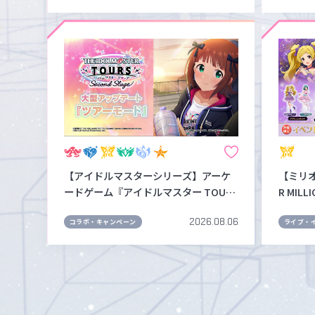
ト！
【アイドルマスターシリーズ】アーケ
【ミリオン
ードゲーム『アイドルマスター TOUR
R MILL
S』大型アップデート！ 8月6日より新
グッズ
2026.08.06
シリーズ1弾をスタートし、「ツアーモ
ト！！
コラボ・キャンペーン
ライブ・
ード」やオリジナル楽曲『→→→SP』
く！
が登場！