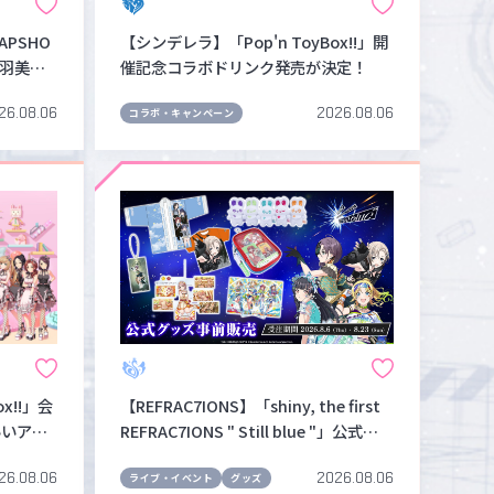
APSHO
【シンデレラ】「Pop'n ToyBox!!」開
マイデスク設定変更
バンダイナムコID Link設定
青羽美咲
催記念コラボドリンク発売が決定！
ージした
26.08.06
2026.08.06
コラボ・キャンペーン
x!!」会
【REFRAC7IONS】「shiny, the first
いいアイ
REFRAC7IONS " Still blue "」公式グ
ッズ事前販売が本日8月6日(木)よりス
26.08.06
2026.08.06
タート！！受注は8月23日(日)まで！
ライブ・イベント
グッズ