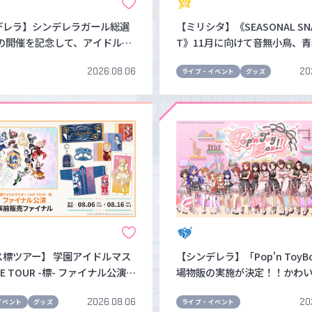
デレラ】シンデレラガール総選
【ミリシタ】《SEASONAL SN
6の開催を記念して、アイドル19
T》11月に向けて音無小鳥、
ジュアルがカスタマイズ "Tシ
が登場！「勤労感謝」をイメ
2026.08.06
20
と"アクリルスタンドボード" で
グッズが受注開始！！
ライブ・イベント
グッズ
˖✧
ス標ツアー】 学園アイドルマス
【シンデレラ】「Pop'n ToyBo
VE TOUR -標- ファイナル公演の
場物販の実施が決定！！かわ
ト公式グッズ事前販売ファイナ
テムをお見逃しなく♡
2026.08.06
20
8月6日(木)16:00よりスター
イベント
グッズ
ライブ・イベント