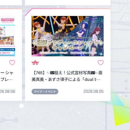
ー シャ
【765】✨🌃狙え！公式宣材写真🌃✨亜
ープレー
美真美・あずさ律子による「dual twi
月)までA
n live tour」配信プロデュースショッ
26.08.06
2026.08.05
ト投稿キャンペーン📷のご案内
ライブ・イベント