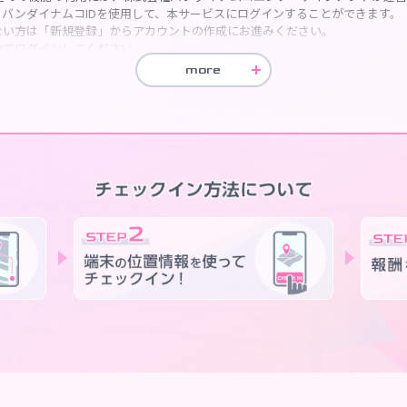
バンダイナムコIDを使用して、本サービスにログインすることができます。
ない方は「新規登録」からアカウントの作成にお進みください。
Dでログインしてください。
ただいた方は、すべての
会員規約
に同意いただいたものとみなします。
more
は、お客様のご登録データの一部を、以下の機能などで使用いたします。
グイン数などの取得表示 ・ご登録メールアドレスへ、更新情報やキャンペー
たデータの復旧は行っておりませんのでご了承ください。
できないなどのお問い合わせは下記にお問い合わせください。
せについては
こちら