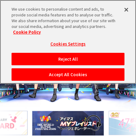
メニュー
We use cookies to personalise content and ads, to
ログイン
provide social media features and to analyse our traffic.
We also share information about your use of our site with
our social media, advertising and analytics partners.
バンダイナムコIDで
新規登録
Cookie Policy
ログイン
Cookies Settings
アイドルマスター ポータルへの登録について
Reject All
シリアルコード・
マイデスク
あいことば
Accept All Cookies
活動履歴
Pレポ
閲覧履歴・購入履歴
チェックイン
お気に入り
マイスケジュール
メモ