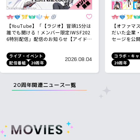
【YouTube】「【ラジオ】冒頭15分は
【オファマ
誰でも聞ける！メンバー限定IWSF202
だいた企業
6特別配信」配信のお知らせ【アイドル
セージを公
マスターチャンネル】
ライブ・イベント
コラボ・キャ
2026.08.04
配信番組
20周年
20周年
20周年関連ニュース一覧