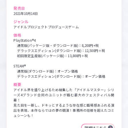
発売日
2021年10月14日
ジャンル
アイドルプロジェクトプロデュースゲーム
価格
PlayStation®4

　通常版(パッケージ版・ダウンロード版)：8,200円+税

　デラックスエディション(ダウンロード版)：12,500円＋税

　初回限定生産版(パッケージ版)：13,800円＋税

STEAM®

　通常版(ダウンロード版)：オープン価格

　デラックスエディション(ダウンロード版)：オープン価格
概要
アイドル界を盛り上げるため結集した「アイドルマスター」シリ
ーズ4ブランド合同のユニットが臨む最大のフェスティバル開
幕！

見た目を一新し、ドキッとするような存在感と臨場感あふれる演
出を表現、本作ならではの夢の競演！事務所の垣根を超えたコミ
ュシーンも！
詳細はこちら