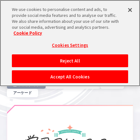
We use cookies to personalise content and ads, to
メニュー
スケジュール
検索
ログイン
provide social media features and to analyse our traffic.
We also share information about your use of our site with
our social media, advertising and analytics partners.
THE IDOL
シンデレラ
シャイニー
学園
その他
ALL
ミリオンライブ！
SideM
Cookie Policy
M@STER
ガールズ
カラーズ
アイドルマスター
バンダイナムコIDで
新規登録
ブランド絞り込み
ログイン
Cookies Settings
GAME
アイドルマスター ポータルへの登録について
ゲーム
Reject All
ゲーム
関連のNEWS
シリアルコード・
マイデスク
Accept All Cookies
あいことば
全てのカテゴリ
スマートフォン/ブラウザ
家庭用
活動履歴
アーケード
Pレポ
閲覧履歴・購入履歴
チェックイン
お気に入り
マイスケジュール
メモ