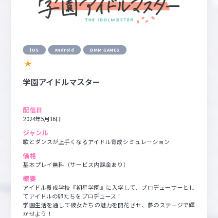
マイデスク設定変更
バンダイナムコID Link設定
iOS
Android
DMM GAMES
学園アイドルマスター
配信日
2024年5月16日
ジャンル
歌とダンスが上手くなるアイドル育成シミュレーション  
価格
基本プレイ無料（サービス内課金あり）
概要
アイドル養成学校『初星学園』に入学して、プロデューサーとし
てアイドルの卵たちをプロデュース！

学園生活を通して彼女たちの魅力を開花させ、夢のステージで輝
かせよう！