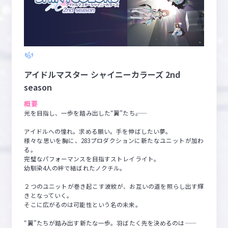
マイデスク設定変更
バンダイナムコID Link設定
アイドルマスター シャイニーカラーズ 2nd
season
概要
光を目指し、一歩を踏み出した“翼”たち――。

アイドルへの憧れ。求める願い。手を伸ばしたい夢。

様々な思いを胸に、283プロダクションに新たなユニットが加わ
る。

完璧なパフォーマンスを目指すストレイライト。

幼馴染4人の絆で結ばれたノクチル。

２つのユニットが巻き起こす波紋が、お互いの道を照らし出す輝
きとなっていく。

そこに広がるのは可能性という名の未来。

“翼”たちが踏み出す新たな一歩。羽ばたく先を決めるのは――