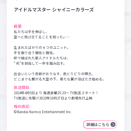
アイドルマスター シャイニーカラーズ
概要
私たちは手を伸ばし、

空へと飛び立てることを知った――。

生まれたばかりの４つのユニット。

手を取り合う個性と個性。

絆で結ばれた新人アイドルたちは、

“光”を目指して一歩を踏み出す。

出会いという奇跡がおりなす、色とりどりの輝き。

どこまでも繋がる大空の下、新たな翼が羽ばたき始める。
放送開始
2024年4月5日より 毎週金曜25:23～ TV放送スタート！

TV放送に先駆け2023年10月27日より劇場先行上映
権利表記
©Bandai Namco Entertainment Inc.
詳細はこちら