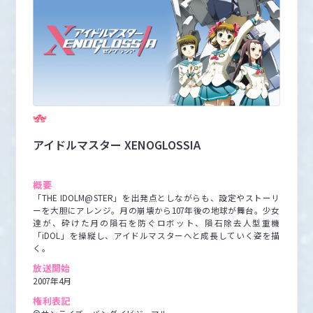
アイドルマスター XENOGLOSSIA
概要
「THE IDOLM@STER」を出発点としながらも、設定やストーリ
ーを大胆にアレンジ。月の崩壊から107年後の地球が舞台。少女
達が、砕けた月の隕石を防ぐロボット、隕石除去人型重機
「iDOL」を操縦し、アイドルマスターへと成長していく姿を描
く。
放送開始
2007年4月
権利表記