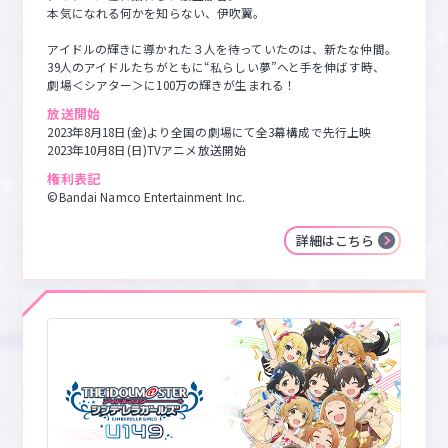
本気になれる何かを知らない、伊吹翼。

アイドルの輝きに導かれた３人を待っていたのは、新たな仲間。

39人のアイドルたちがともに“私らしい夢”へと手を伸ばす時、

劇場＜シアター＞に100万の輝きが生まれる！
放送開始
2023年8月18日(金)より全国の劇場にて全3幕構成で先行上映

2023年10月8日(日)TVアニメ放送開始
権利表記
©Bandai Namco Entertainment Inc.
詳細はこちら