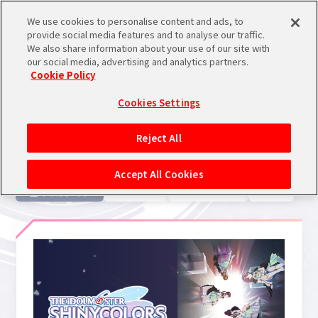
We use cookies to personalise content and ads, to
メニュー
スケジュール
検索
ログイン
provide social media features and to analyse our traffic.
We also share information about your use of our site with
our social media, advertising and analytics partners.
THE IDOL
シンデレラ
シャイニー
学園
その他
ALL
ミリオンライブ！
SideM
Cookie Policy
M@STER
ガールズ
カラーズ
アイドルマスター
バンダイナムコIDで
新規登録
ブランド絞り込み
ログイン
Cookies Settings
ANIME
アイドルマスター ポータルへの登録について
アニメ
Reject All
アニメ
関連のNEWS
シリアルコード・
マイデスク
Accept All Cookies
あいことば
全てのカテゴリ
TVアニメ
Webムービー
映画
活動履歴
Pレポ
閲覧履歴・購入履歴
チェックイン
お気に入り
マイスケジュール
メモ