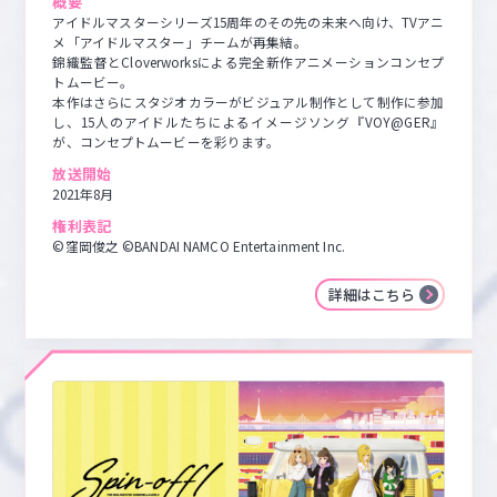
概要
アイドルマスターシリーズ15周年のその先の未来へ向け、TVアニ
メ「アイドルマスター」チームが再集結。

錦織監督とCloverworksによる完全新作アニメーションコンセプ
トムービー。

本作はさらにスタジオカラーがビジュアル制作として制作に参加
し、15人のアイドルたちによるイメージソング『VOY@GER』
が、コンセプトムービーを彩ります。
放送開始
2021年8月
権利表記
©窪岡俊之 ©BANDAI NAMCO Entertainment Inc.
詳細はこちら