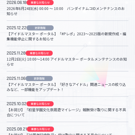
2026.06.18
重要なお知らせ
2026年6月24日(水) 00:00 ～ 10:00 バンダイナムコIDメンテナンスのお
知らせ
マイデスク設定変更
バンダイナムコID Link設定
2025.12.22
更新情報
【アイドルマスター ポータル】「#Pレポ」2023〜2025版の新規作成・編
集機能停止に関するお知らせ
2025.11.28
重要なお知らせ
12月2日(火) 10:00〜14:00 アイドルマスター ポータルメンテナンスのお知
らせ
2025.11.06
更新情報
【アイドルマスター ポータル】「好きなアイドル」関連ニュースの絞り込
みなど、一部機能をアップデート！
2025.10.02
重要なお知らせ
【お詫び】「初星学園文化祭周遊マイレージ」報酬受け取りに関する不具
合について
2025.08.21
重要なお知らせ
【お詫び】『20周年記念称号』受け取りに関する不具合について