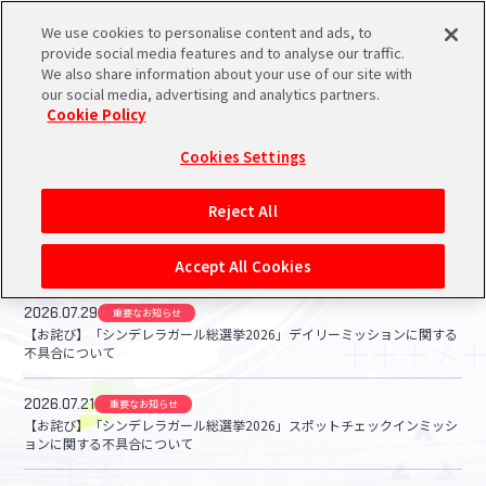
We use cookies to personalise content and ads, to
メニュー
スケジュール
検索
ログイン
provide social media features and to analyse our traffic.
We also share information about your use of our site with
our social media, advertising and analytics partners.
THE IDOL
シンデレラ
シャイニー
学園
その他
ALL
ミリオンライブ！
SideM
Cookie Policy
M@STER
ガールズ
カラーズ
アイドルマスター
バンダイナムコIDで
新規登録
ブランド絞り込み
ログイン
Cookies Settings
PORTAL INFORMATION
アイドルマスター ポータルへの登録について
お知らせ
Reject All
シリアルコード・
マイデスク
Accept All Cookies
あいことば
2026.07.29
重要なお知らせ
活動履歴
Pレポ
【お詫び】「シンデレラガール総選挙2026」デイリーミッションに関する
閲覧履歴・購入履歴
不具合について
チェックイン
お気に入り
2026.07.21
重要なお知らせ
【お詫び】「シンデレラガール総選挙2026」スポットチェックインミッシ
ョンに関する不具合について
マイスケジュール
メモ