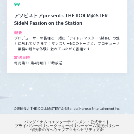
アソビストアpresents THE IDOLM@STER
SideM Passion on the Station
概要
プロデューサーの皆様と一緒に「アイドルマスター SideM」の魅
力に触れていきます！マンスリーMCのトークと、プロデューサ
ー業務の新たな体験に触れていただく番組です！
放送日時
毎月第2・第4月曜日 18時放送
©窪岡俊之 THE IDOLM@STER™& ©Bandai Namco Entertainment Inc.
バンダイナムコエンターテインメント公式サイト
プライバシーポリシー
クッキーポリシー
ゲーム実況ポリシー
保護者の方へ
ウェブアクセシビリティ方針