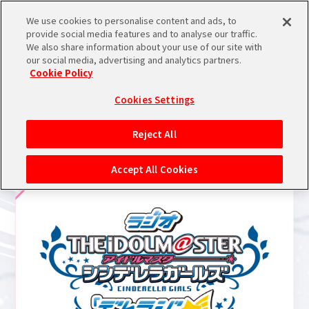
We use cookies to personalise content and ads, to
メニュー
スケジュール
検索
ログイン
provide social media features and to analyse our traffic.
We also share information about your use of our site with
our social media, advertising and analytics partners.
THE IDOL
シンデレラ
シャイニー
学園
その他
ALL
ミリオンライブ！
SideM
Cookie Policy
M@STER
ガールズ
カラーズ
アイドルマスター
バンダイナムコIDで
新規登録
ブランド絞り込み
ログイン
Cookies Settings
RADIO
アイドルマスター ポータルへの登録について
ラジオ
Reject All
ラジオ
関連のNEWS
シリアルコード・
マイデスク
Accept All Cookies
あいことば
活動履歴
Pレポ
閲覧履歴・購入履歴
チェックイン
お気に入り
マイスケジュール
メモ