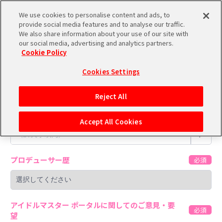
We use cookies to personalise content and ads, to
メニュー
スケジュール
検索
ログイン
provide social media features and to analyse our traffic.
We also share information about your use of our site with
our social media, advertising and analytics partners.
Cookie Policy
バンダイナムコIDで
新規登録
ログイン
アイドルマスター ポータルに関する
Cookies Settings
ご意見・ご要望
アイドルマスター ポータルへの登録について
Reject All
プロデューサーネーム
シリアルコード・
マイデスク
Accept All Cookies
あいことば
P
活動履歴
Pレポ
閲覧履歴・購入履歴
プロデューサー歴
チェックイン
お気に入り
アイドルマスター ポータルに関してのご意見・要
マイスケジュール
メモ
望