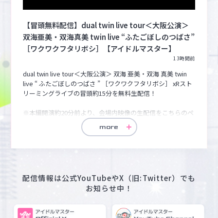
【冒頭無料配信】dual twin live tour＜大阪公演＞
マイデスク設定変更
バンダイナムコID Link設定
双海亜美・双海真美 twin live “ふたごぼしのつばさ”
［ワクワクフタリボシ］【アイドルマスター】
13時間前
dual twin live tour＜大阪公演＞ 双海 亜美・双海 真美 twin 
live “ ふたごぼしのつばさ ” ［ワクワクフタリボシ］ xRスト
リーミングライブの冒頭約15分を無料生配信！

※本編開演約20分前より、会場内映像の生配信をこちらのペ
ージで開始いたします。

more
冒頭無料配信終了後のライブ全編視聴は、ASOBI STAGEより
xRライブストリーミングチケットをお買い求めください！

https://asobistage.asobistore.jp/event/765as_dualtwin_namba/tic
配信情報は公式YouTubeやX（旧:Twitter）でも
■公演日時

お知らせ中！
✦大阪公演

　[ワクワクフタリボシ]　　　  2026年8月6日（木）18:00開
場／19:00開演
