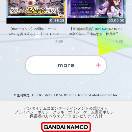
https://asobistore.jp/content/title/Idolmaster/index.html?
_ga=2.105249925.789267441.1715745345-
1479269034.1691397623&_gl=1*rinms9*_ga*MTQ3OTI2OTAzNC4x
01:36:23
00:00:00
= = = = = = = = = = =

#アイマスch
【#APラウンジ】20周年イヤー＆
【冒頭無料配信】dual twin live tour＜
IWSFを振り返ろう！【アイドルマス
大阪公演＞ 三浦あずさ・秋月律子
ター】
twin live “つみまつよるまち”
6日前
6日前
［OSAKA SILENTCITY LOVE］【ア
イドルマスター】
more
©窪岡俊之 THE IDOLM@STER™& ©Bandai Namco Entertainment Inc.
バンダイナムコエンターテインメント公式サイト
プライバシーポリシー
クッキーポリシー
ゲーム実況ポリシー
保護者の方へ
ウェブアクセシビリティ方針