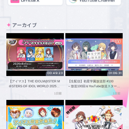
　[OSAKA SILENTCITY LOVE]　2026年8月7日（金）18:00開
場／19:00開演

✦名古屋公演

アーカイブ
　[ソワソワフタリボシ]　 　2026年8月13日（木）18:00開場
／19:00開演

　[NAGOYA MISTY NIGHT]　2026年8月14日（金）18:00開場
／19:00開演

✦東京公演

　[キラキラフタリボシ] 　  2026年8月27日（木）18:00開場
／19:00開演

　[TOKYO LAST CHOICE] 　2026年8月28日（金）18:00開場
00:49:23
01:06:31
／19:00開演

【アイマス】THE IDOLM@STER M
【生配信】初星学園放送部 #100
＠STERS OF IDOL WORLD 2025
～放送100回＆YouTube放送スタート
■開催場所

"アイ"のキセキR＠DIO vol.10【アイ
記念！ 映像付き生配信～【アイドル
✦大阪公演　 　Zepp Namba (OSAKA)

1日前
1日前
ドルマスター】
マスター】
✦名古屋公演　 Zepp Nagoya

✦東京公演　　 Zepp Haneda (TOKYO)

■出演アイドル

✦双海 亜美・双海 真美 twin live “ ふたごぼしのつばさ ”

　双海 亜美、双海 真美
