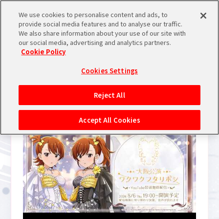
We use cookies to personalise content and ads, to
メニュー
スケジュール
検索
ログイン
provide social media features and to analyse our traffic.
We also share information about your use of our site with
WEBCAST
our social media, advertising and analytics partners.
Cookie Policy
バンダイナムコIDで
配信番組
新規登録
ログイン
Cookies Settings
配信番組
関連のNEWS
アイドルマスター ポータルへの登録について
Reject All
シリアルコード・
マイデスク
Accept All Cookies
あいことば
活動履歴
Pレポ
閲覧履歴・購入履歴
チェックイン
お気に入り
マイスケジュール
メモ