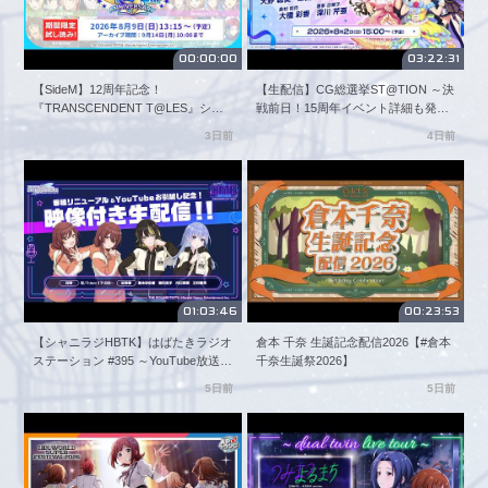
◆アイドルマスターチャンネルとは？

「YouTubeでプロデュースがもっと楽しくなる！

00:00:00
03:22:31
すべての「アイドルマスター」プロデューサーさんたちの集
【SideM】12周年記念！
【生配信】CG総選挙ST@TION ～決
う場所。」を掲げ、

『TRANSCENDENT T@LES』シリ
戦前日！15周年イベント詳細も発
プロデューサーさんたちのプロデュース活動を推進できるよ
ーズ 舞台劇シーンまとめ 試し読み
表！～【アイドルマスター】
うなコンテンツをお届けしていきます！

3日前
4日前
【アイドルマスター】
Ⓟメンバーシップ登録はこちら

https://www.youtube.com/@imas-official/join

✂切り抜きコンテンツポリシーはこちら

https://idolmaster-official.jp/lp/imasch_policy

= = = = = = = = = = =

01:03:46
00:23:53
【アイドルマスターチャンネル公式SNS】

【シャニラジHBTK】はばたきラジオ
倉本 千奈 生誕記念配信2026【#倉本
https://twitter.com/imas_ch

ステーション #395 ～YouTube放送ス
千奈生誕祭2026】
【アイドルマスター公式SNS】

タート記念！ 映像付き生配信～ 【ア
5日前
5日前
https://twitter.com/imas_official

イドルマスター】
【シリーズポータルサイトはこちら】

https://idolmaster-official.jp/

【アイドルマスター関連グッズ情報はこちらから！- アソビ
ストア】
