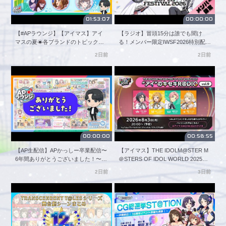
✦三浦 あずさ・秋月 律子 twin live “ つみまつよるまち ”

01:53:07
00:00:00
　三浦 あずさ、秋月 律子

【#APラウンジ】【アイマス】アイ
【ラジオ】冒頭15分は誰でも聞け
マスの夏☀各ブランドのトピックを
る！メンバー限定IWSF2026特別配信
■3都市全6公演　xRライブストリーミングチケット販売中！

総ざらい！【アイドルマスター】
【アイドルマスター】
2日前
2日前
✦8/6・8/7開催 ＜大阪公演＞

https://asobistage.asobistore.jp/event/765as_dualtwin_namba/tic
✦8/13・8/14開催 ＜名古屋公演＞

https://asobistage.asobistore.jp/event/765as_dualtwin_nagoya/tick
✦8/27・8/28開催 ＜東京公演＞

https://asobistage.asobistore.jp/event/765as_dualtwin_haneda/tic
■イベント公式サイト

00:00:00
00:58:55
https://idolmaster-
official.jp/live_events/765pro_tour_dualtwinlive

【AP生配信】APかっしー卒業配信〜
【アイマス】THE IDOLM@STER M
6年間ありがとうございました！〜
＠STERS OF IDOL WORLD 2025
【アイドルマスター】
"アイ"のキセキR＠DIO vol.9【アイド
■公式X（旧Twitter）

2日前
3日前
ルマスター】
https://x.com/imas_official

#dualtwinlive_765

#双海亜美_双海真美_twinlive

#ふたごぼし_大阪
