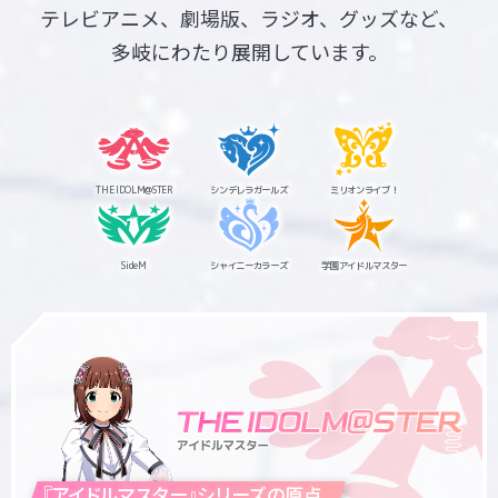
テレビアニメ、劇場版、ラジオ、グッズなど、
多岐にわたり展開しています。
マイデスク設定変更
バンダイナムコID Link設定
THE IDOLM@STER
シンデレラガールズ
ミリオンライブ！
SideM
シャイニーカラーズ
学園アイドルマスター
『アイドルマスター』シリーズの原点。