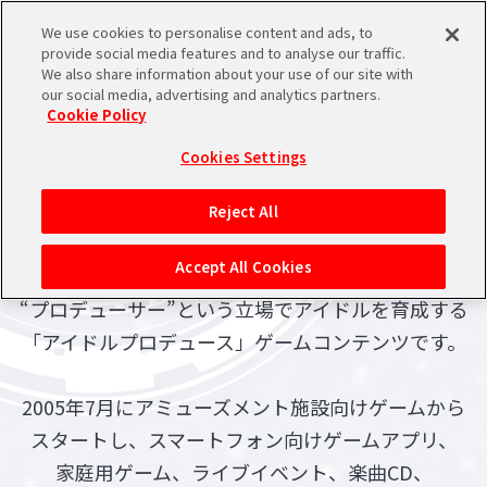
We use cookies to personalise content and ads, to
メニュー
スケジュール
検索
ログイン
provide social media features and to analyse our traffic.
We also share information about your use of our site with
ABOUT
our social media, advertising and analytics partners.
Cookie Policy
バンダイナムコIDで
アイドルマスターとは
新規登録
ログイン
Cookies Settings
アイドルマスター ポータルへの登録について
Reject All
シリアルコード・
マイデスク
Accept All Cookies
あいことば
『アイドルマスター』シリーズは、プレーヤーが
“プロデューサー”という立場で
アイドルを育成する
活動履歴
Pレポ
「アイドルプロデュース」ゲームコンテンツです。
閲覧履歴・購入履歴
チェックイン
お気に入り
2005年7月にアミューズメント施設向けゲームから
スタートし、スマートフォン向けゲームアプリ、
マイスケジュール
メモ
家庭用ゲーム、ライブイベント、楽曲CD、