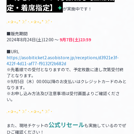
定・着席指定】
✦
が実施中です！
.⋆✰⋆｡*☽:ﾟ･.⋆✰⋆｡*☽:ﾟ･
■販売期間
2024年8月24日(土)12:00 ～
9月7日(土)23:59
■URL
https://asobiticket2.asobistore.jp/receptions/d3921e3f-
422f-4d11-af77-f9132f2b682d
※先着順での受付となりますので、予定枚数に達し次第受付終
了となります。
※9月5日（木）00:00以降のお支払いはクレジットカードのみと
なります。
※お申し込み方法及び注意事項は受付画面よりご確認くださ
い。
.⋆✰⋆｡*☽:ﾟ･.⋆✰⋆｡*☽:ﾟ･
公式リセール
また、現地チケットの
も実施しているのでぜ
ひご確認ください！