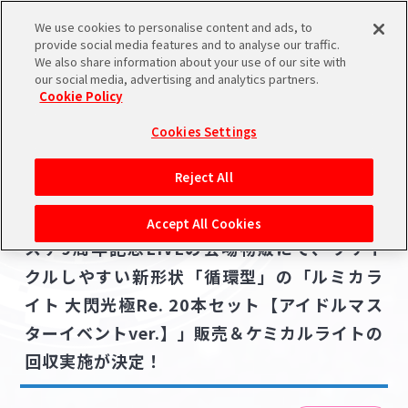
We use cookies to personalise content and ads, to
メニュー
スケジュール
検索
ログイン
provide social media features and to analyse our traffic.
We also share information about your use of our site with
our social media, advertising and analytics partners.
Cookie Policy
NEWS
バンダイナムコIDで
新規登録
ログイン
Cookies Settings
ニュース
アイドルマスター ポータルへの登録について
ライブ・イベント
Reject All
2024.09.06
シリアルコード・
【シンデレラ】9/14(土)・15(日)開催！デレ
マイデスク
Accept All Cookies
あいことば
ステ9周年記念LIVEの会場物販にて、リサイ
活動履歴
クルしやすい新形状「循環型」の「ルミカラ
Pレポ
閲覧履歴・購入履歴
イト 大閃光極Re. 20本セット【アイドルマス
ターイベントver.】」販売＆ケミカルライトの
チェックイン
お気に入り
回収実施が決定！
マイスケジュール
メモ