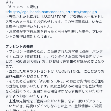
ます。
「キャンペーン規約」
⇒
https://legal.bandainamcoent.co.jp/terms/campaign
・当選されたお客様にはASOBI STOREにご登録のメールアドレ
ス宛へのメールにてお知らせします。この当選連絡は、いかな
る場合も再発行いたしません。
・お客様が不正行為等を行ったと当社が判断した場合、プレゼ
ントの獲得は無効となります。
プレゼントの発送
・プレゼント発送のため、ご当選されたお客様は別途「バンダ
イナムコID（登録無料）」、バンダイナムコID内会員向けサー
ビス「ASOBI STORE」およびお届け先情報の登録が必要となり
ます。
・当選した場合のプレゼントは「ASOBI STORE」にご登録のお
届け先住所へお送りします。
・そのためご自身で「ASOBI STORE」のお届け先情報にご住所
の登録をお願いいたします。既に登録済みの場合でも登録情報
をご確認のうえ、変更がある場合はかならず更新していただけ
ますようお願いいたします。
・主連絡先情報をご登録いただいた後、必ず一度ログアウトし
ていただき、再度ログインしなおした上で、登録情報のご確認
をお願いいたします。