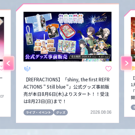
ー
【
【REFRAC7IONS】「shiny, the first REFR
1
AC7IONS " Still blue "」公式グッズ事前販
「
売が本日8月6日(木)よりスタート！！受注
.07
開
は8月23日(日)まで！
2026.08.06
ライブ・イベント
グッズ