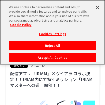
We use cookies to personalise content and ads, to
メニュー
スケジュール
検索
ログイン
provide social media features and to analyse our traffic.
We also share information about your use of our site with
our social media, advertising and analytics partners.
Cookie Policy
バンダイナムコIDで
MENU
新規登録
ログイン
Cookies Settings
お知らせ
アイドルマスター ポータルへの登録について
Reject All
NEWS
シリアルコード・
マイデスク
Accept All Cookies
あいことば
01.27
お知らせ
SAT
活動履歴
Pレポ
配信アプリ『IRIAM』×ヴイアラ コラボ決
閲覧履歴・購入履歴
定！！IRIAM内にて特別ミッション「IRIAM
マスターへの道」開催！！
チェックイン
お気に入り
マイスケジュール
メモ