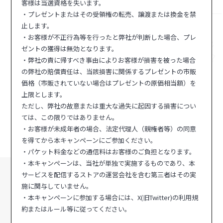
客様は当選資格を失います。
・プレゼントまたはその受領権の転売、譲渡または換金を禁
止します。
・お客様が不正行為等を行ったと弊社が判断した場合、プレ
ゼントの獲得は無効となります。
・弊社の責に帰すべき事由によりお客様が損害を被った場合
の弊社の賠償責任は、当該損害に関係するプレゼントの市販
価格（市販されていない場合はプレゼントの原価相当額）を
上限とします。
ただし、弊社の故意または重大な過失に起因する損害につい
ては、この限りではありません。
・お客様が未成年者の場合、法定代理人（親権者等）の同意
を得てから本キャンペーンにご参加ください。
・パケット料金などの通信料はお客様のご負担となります。
・本キャンペーンは、当社が単独で実施するものであり、本
サービスを配信するストアの運営会社を含む第三者はその実
施に関与していません。
・本キャンペーンに参加する場合には、X(旧Twitter)の利用規
約またはルール等に従ってください。