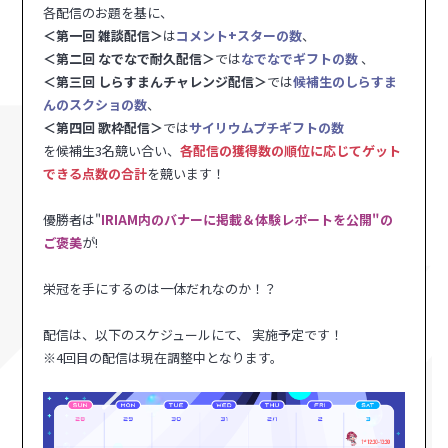
各配信のお題を基に、
＜第一回 雑談配信＞
は
コメント+スターの数
、
＜第二回 なでなで耐久配信＞
では
なでなでギフトの数
、
＜第三回 しらすまんチャレンジ配信＞
では
候補生のしらすま
んのスクショの数
、
＜第四回 歌枠配信＞
では
サイリウムプチギフトの数
を候補生3名競い合い、
各配信の獲得数の
順位に応じてゲット
できる点数の合計
を競います！
優勝者は"
IRIAM内のバナーに掲載＆体験レポートを公開"の
ご褒美
が!
栄冠を手にするのは一体だれなのか！？
配信は、以下のスケジュールにて、 実施予定です！
※4回目の配信は現在調整中となります。