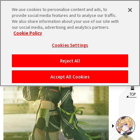
We use cookies to personalise content and ads, to
メニュー
スケジュール
検索
ログイン
provide social media features and to analyse our traffic.
We also share information about your use of our site with
our social media, advertising and analytics partners.
Cookie Policy
バンダイナムコIDで
MENU
新規登録
ログイン
Cookies Settings
アイドルマスター ポータルへの登録について
Reject All
シリアルコード・
マイデスク
Accept All Cookies
あいことば
活動履歴
Pレポ
TOP
閲覧履歴・購入履歴
チェックイン
お気に入り
マイスケジュール
メモ