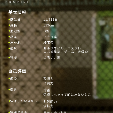
伸ばしたいスキル
特殊スキル
8,313
PROFILE
2424465
フォロワー数（人）
総インプレッション数
2026年度 初回
：
トーク力
犬吸い
0
13
基本情報
%
メンタル整え力
電気・辛さ耐性
%
誕生日
11月11日
前回
：
7,370
ポジティブ思考
歌声ジェットコースター
2026年度 初回
：
身長
159cm
65612
1,660
歌い分け表現力
センシティブ爆弾
総いいね数
総投稿数
血液型
O型
0
11
星座
さそり座
%
%
出身地
埼玉県
プロデューサーさんへ一言
2026年度 初回
：
前回
：
1,501
趣味
セルフネイル、コスプレ
23345
308,616
コスメ集め、ゲーム、犬吸い
総リポスト数
総いいね数
特技
犬吸い、歌
自分に負けない！！
0
17
%
%
歌の力をもっとつけて自分を信じれる
2026年度 初回
：
ように！
前回
：
264,492
自己評価
凹んだらPちゃま！喝おねがい！
84,460
総リポスト数
強み
歌唱力
作詞力
20
%
弱み
滑舌
前回
：
70,486
遠慮しちゃって前に出ないとこ
伸ばしたいスキル
共感能力
演技力
特殊スキル
電気・辛さ耐性