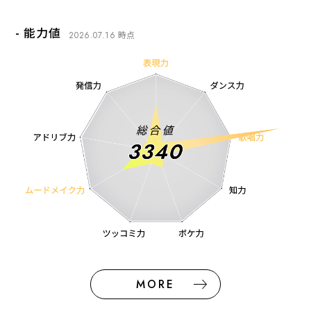
723,258
総視聴回数（回）
-39
35684
総再生時間（h）
%
アイドル指数
- 能力値
20
0
時点
2026.07.16
2Q
：
102
%
%
515
211
表現力
前回
：
603,214
挑戦力
2026年度 初回
：
88,194
0
727
総再生時間（h）
38
%
メンバーシップ加入数（人）
%
22
0
2026年度 初回
：
2Q
：
153
%
%
71
254
ダンス力
前回
：
72,280
ムードメイク力
2026年度 初回
：
0
813
19193
メンバーシップ加入数（人）
22
%
合計高評価数
%
0
0.4
2026年度 初回
：
%
2Q
：
208
%
1505
82
歌唱力
前回
：
810
ボケ力
2026年度 初回
：
0
77,564
合計高評価数
%
11
%
生配信成績
18
2026年度 初回
：
2Q
：
74
%
464
88
最大同接数平均
知力
120
前回
：
65,996
ツッコミ力
0
0
%
%
MORE
36
生配信成績
%
2026年度 初回
：
2026年度 初回
：
2Q
：
88