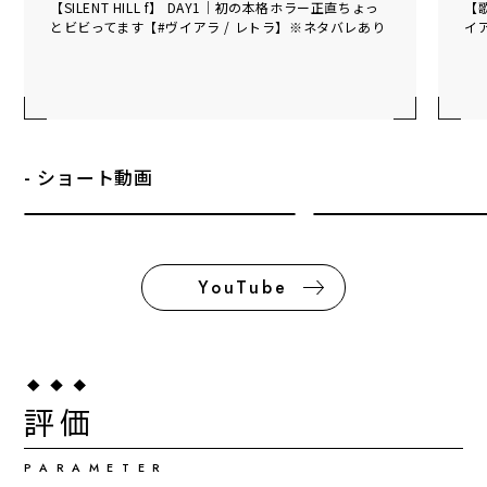
【SILENT HILL f】 DAY1｜初の本格ホラー正直ちょっ
【
とビビってます【#ヴイアラ / レトラ】※ネタバレあり
イア
- ショート動画
アイドル育成Projectの最終成績
YouTube
マンスリークイーン
2
回
プロデューサーと考える能力パラメーター
クォータリークイーン
1
回
時点
2024.01.11
YouTube活動実績
審査員特別賞
3
回
時点
2026.06.30
評価
YouTube活動実績
PARAMETER
時点
2024.03.31