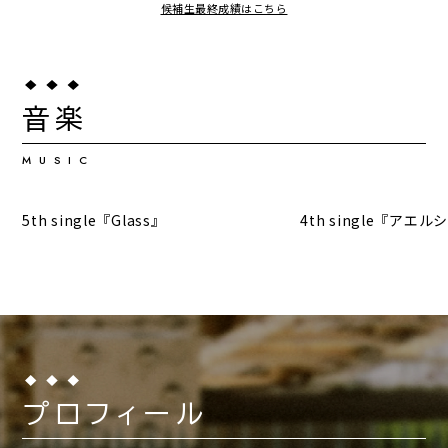
798
候補生最終成績はこちら
7582
平均同接数
217
平均チャット数
ボケ力
179
コミュ力
1
0
0
%
%
%
39
%
前回
：
788
2026年度 初回
：
2026年度 初回
：
2Q
：
129
9,138
19:40
178
平均チャット数
平均視聴時間（m）
音楽
ツッコミ力
121
アドリブ力
0
4
0
%
%
%
68
MUSIC
%
前回
：
8,815
2026年度 初回
：
2026年度 初回
：
2Q
：
72
17:46
613
456
平均視聴時間（m）
総supers回数（回）
ムードメイク力
5th single『Glass』
4th single『アエ
0
0
3
%
%
%
レトラ
の自己評価
前回
：
17:15
2026年度 初回
：
2026年度 初回
：
強み
弱み
3,279
165
supers回数（回）
アドリブ力
歌唱力
滑舌
X
（旧:Twitter）活動実績
0
60
%
%
作詞力
考えすぎるところ
17523
フォロワー数（人）
前回
：
2,050
2026年度 初回
：
遠慮しちゃって前に出
0
ないとこ
145
発信力
%
プロフィール
X
（旧:Twitter）活動実績
0
2026年度 初回
：
%