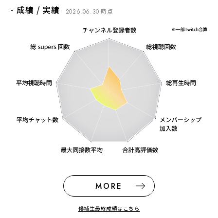
- 成績 / 実績
時点
2026.06.30
ライバーアイドル能力値
時点
2026.07.16
アイドル指数
チャンネル成績
210
表現力
1
44874
%
チャンネル登録者数（人）
0
2Q
：
208
%
チャンネル成績
455
歌唱力
2026年度 初回
：
21,916
チャンネル登録者数（人）
7
232670
総視聴回数（回）
%
MORE
13
0
2Q
：
426
%
%
候補生最終成績はこちら
62
前回
：
19,323
知力
2026年度 初回
：