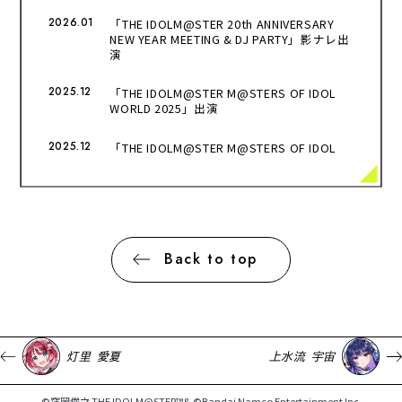
2026.01
「THE IDOLM@STER 20th ANNIVERSARY
NEW YEAR MEETING & DJ PARTY」影ナレ出
演
2025.12
「THE IDOLM@STER M@STERS OF IDOL
WORLD 2025」出演
2025.12
「THE IDOLM@STER M@STERS OF IDOL
WORLD 2025 前夜祭DJパーティー」出演
2025.12
「AniRAVE ～MERRY TIME!!!!!～」出演
2025.10
「AniRAVE Halloween!!!!!」出演
Back to top
2025.10
文化放送「A&G TRIBAL RADIO エジソン」
出演
2025.09
「GRAYSCALE -MAGENTA-」
灯里 愛夏
上水流 宇宙
2025.09
「NAGANO ANIERA FESTA 2025」出演
©窪岡俊之 THE IDOLM@STER™& ©Bandai Namco Entertainment Inc.