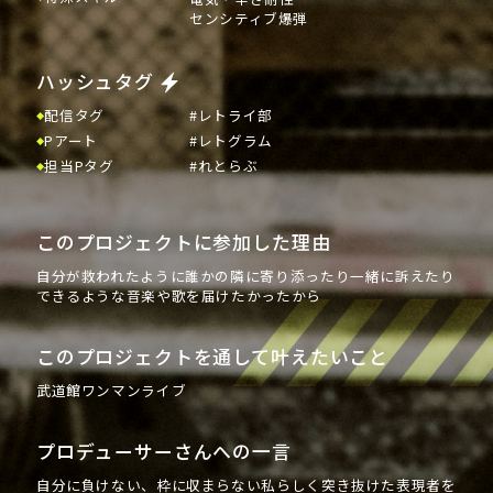
センシティブ爆弾
ハッシュタグ
配信タグ
#レトライ部
Pアート
#レトグラム
担当Pタグ
#れとらぶ
このプロジェクトに参加した理由
自分が救われたように誰かの隣に寄り添ったり一緒に訴えたり
できるような音楽や歌を届けたかったから
このプロジェクトを通して叶えたいこと
武道館ワンマンライブ
プロデューサーさんへの一言
自分に負けない、枠に収まらない私らしく突き抜けた表現者を