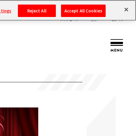
ttings
Reject All
Accept All Cookies
スケジュール
検索
ログイン
バンダイナムコIDで
新規登録
ログイン
MENU
アイドルマスター ポータルへの登録について
シリアルコード・
マイデスク
あいことば
活動履歴
Pレポ
閲覧履歴・購入履歴
チェックイン
お気に入り
マイスケジュール
メモ