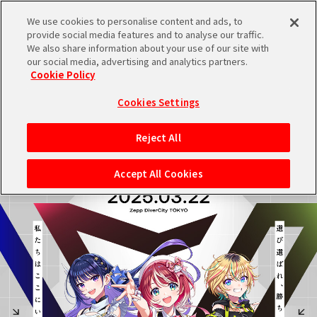
We use cookies to personalise content and ads, to
メニュー
スケジュール
検索
ログイン
provide social media features and to analyse our traffic.
We also share information about your use of our site with
our social media, advertising and analytics partners.
Cookie Policy
バンダイナムコIDで
MENU
新規登録
ログイン
Cookies Settings
EVENT
アイドルマスター ポータルへの登録について
イベント
Reject All
シリアルコード・
マイデスク
Accept All Cookies
あいことば
活動履歴
Pレポ
閲覧履歴・購入履歴
チェックイン
お気に入り
マイスケジュール
メモ