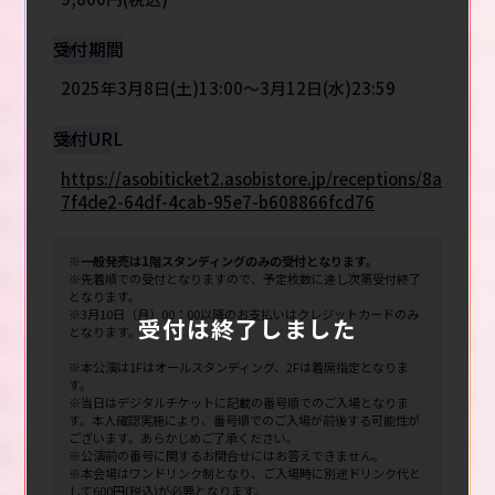
受付期間
2025年3月8日(土)13:00～3月12日(水)23:59
受付URL
https://asobiticket2.asobistore.jp/receptions/8a
7f4de2-64df-4cab-95e7-b608866fcd76
※一般発売は1階スタンディングのみの受付となります。
※先着順での受付となりますので、予定枚数に達し次第受付終了
となります。
※3月10日（月）00：00以降のお支払いはクレジットカードのみ
受付は終了しました
となります。
※本公演は1Fはオールスタンディング、2Fは着席指定となりま
す。
※当日はデジタルチケットに記載の番号順でのご入場となりま
す。本人確認実施により、番号順でのご入場が前後する可能性が
ございます。あらかじめご了承ください。
※公演前の番号に関するお問合せにはお答えできません。
※本会場はワンドリンク制となり、ご入場時に別途ドリンク代と
して600円(税込)が必要となります。