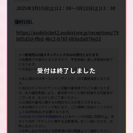
2025年3月15日(土)12：00～3月22日(土)13：00
受付URL
https://asobiticket2.asobistore.jp/receptions/79
b05d2d-ffbd-46c2-b76f-0b9ada876e32
※一般発売は1階スタンディングのみの受付となります。
※先着順での受付となりますので、予定枚数に達し次第受付終了
となります。
受付は終了しました
※お支払いはクレジットカードのみとなります。
※本公演は1Fはオールスタンディング、2Fは着席指定となりま
す。
※当日はデジタルチケットに記載の番号順でのご入場となりま
す。本人確認実施により、番号順でのご入場が前後する可能性が
ございます。あらかじめご了承ください。
※公演前の番号に関するお問合せにはお答えできません。
※本会場はワンドリンク制となり、ご入場時に別途ドリンク代と
して600円(税込)が必要となります。
※
ASOBI STOREの利用規約
および本ページの内容に同意の上、本
サイト内の「チケットに関する注意事項」をご一読いただき、お
申し込みください。
※お申し込み方法及び注意事項は受付画面よりご確認ください。