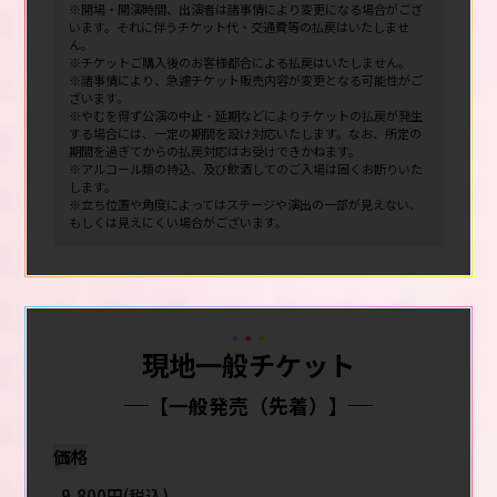
※開場・開演時間、出演者は諸事情により変更になる場合がござ
います。それに伴うチケット代・交通費等の払戻はいたしませ
ん。
※チケットご購入後のお客様都合による払戻はいたしません。
※諸事情により、急遽チケット販売内容が変更となる可能性がご
ざいます。
※やむを得ず公演の中止・延期などによりチケットの払戻が発生
する場合には、一定の期間を設け対応いたします。なお、所定の
期間を過ぎてからの払戻対応はお受けできかねます。
※アルコール類の持込、及び飲酒してのご入場は固くお断りいた
します。
※立ち位置や角度によってはステージや演出の一部が見えない、
もしくは見えにくい場合がございます。
現地一般チケット
【一般発売（先着）】
価格
9,800円(税込)