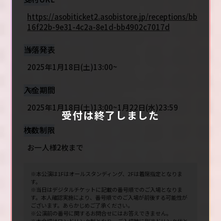
https://asobiticket2.asobistore.jp/receptions/bb
16f22b-9e31-4c2a-8e1d-bb4902c7017d
当落発表
2025年1月18日(土)13:00~
入金期間
2025年1月18日(土)13:00~1月22日(水)23:59
受付は終了しました
枚数制限
お一人様2枚まで
※本公演は1Fはオールスタンディング、2Fは着席指定となりま
す。
※当日はデジタルチケットに記載の番号順でのご入場となりま
す。本人確認実施により、番号順でのご入場が前後する可能性が
ございます。あらかじめご了承ください。
※公演前の番号に関するお問合せにはお答えできません。