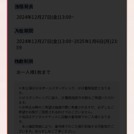
当落発表
2024年12月27日(金)13:00~
入金期間
2024年12月27日(金)13:00~2025年1月6日(月)23:
59
枚数制限
お一人様1枚まで
※本公演は1Fはオールスタンディング、2Fは着席指定となりま
す。
※1Fスタンディングに加え、2F着席指定のお席もご希望いただけ
ます。
※お申込み時のご希望は抽選の際に考慮されますが、必ずしもご
希望のお席がご用意されるわけではございません。
※当日はデジタルチケットに記載の番号順でのご入場となりま
す。
本人確認実施により、番号順でのご入場が前後する可能性がご
ざいます。あらかじめご了承ください。