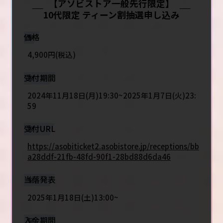
【アソビストア一般先行限定】
10代限定 ティーン割抽選申し込み
価格
4,900円(税込)
受付期間
2024年11月18日(月)19:30~2025年1月7日(火)23:
59
受付URL
https://asobiticket2.asobistore.jp/receptions/bb
a28ddf-21fb-48fd-90f1-28bd88d6da46
当落発表
2025年1月18日(土)13:00~
入金期間