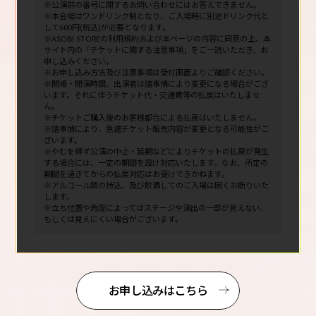
※公演前の番号に関するお問い合わせにはお答えできません。
※本会場はワンドリンク制となり、ご入場時に別途ドリンク代と
して600円(税込)が必要となります。
※ASOBI STOREの利用規約および本ページの内容に同意の上、本
サイト内の「チケットに関する注意事項」をご一読いただき、お
申し込みください。
※お申し込み方法及び注意事項は受付画面よりご確認ください。
※開場・開演時間、出演者は諸事情により変更になる場合がござ
います。それに伴うチケット代・交通費等の払戻はいたしませ
ん。
※チケットご購入後のお客様都合による払戻はいたしません。
※諸事情により、急遽チケット販売内容が変更となる可能性がご
ざいます。
※やむを得ず公演の中止・延期などによりチケットの払戻が発生
する場合には、一定の期間を設け対応いたします。なお、所定の
期間を過ぎてからの払戻対応はお受けできかねます。
※アルコール類の持込、及び飲酒してのご入場は固くお断りいた
します。
※立ち位置や角度によってはステージや演出の一部が見えない、
もしくは見えにくい場合がございます。
お申し込みはこちら