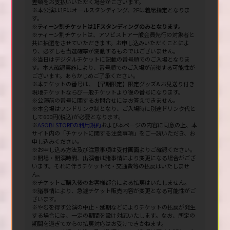
差額をお支払いいただく場合がございます。
※本公演は1Fはオールスタンディング、2Fは着席指定となりま
す。
※ティーン割チケットは1Fスタンディングのみとなります。
※ティーン割チケットは、アソビストア一般会員先行の対象者と
共に抽選をさせていただきます。お申し込みいただくことによ
り、必ずしも当選確率が変動するものではございません。
※当日はデジタルチケットに記載の番号順でのご入場となりま
す。本人確認実施により、番号順でのご入場が前後する可能性が
ございます。あらかじめご了承ください。
※本チケットの番号は、【早期限定】限定グッズ&お見送り付き
現地チケットならび一般チケットより後の番号になります。
※公演前の番号に関するお問合せにはお答えできません。
※本会場はワンドリンク制となり、ご入場時に別途ドリンク代と
して600円(税込)が必要となります。
※
ASOBI STOREの利用規約
および本ページの内容に同意の上、本
サイト内の「チケットに関する注意事項」をご一読いただき、お
申し込みください。
※お申し込み方法及び注意事項は受付画面よりご確認ください。
※開場・開演時間、出演者は諸事情により変更になる場合がござ
います。それに伴うチケット代・交通費等の払戻はいたしませ
ん。
※チケットご購入後のお客様都合による払戻はいたしません。
※諸事情により、急遽チケット販売内容が変更となる可能性がご
ざいます。
※やむを得ず公演の中止・延期などによりチケットの払戻が発生
する場合には、一定の期間を設け対応いたします。なお、所定の
期間を過ぎてからの払戻対応はお受けできかねます。