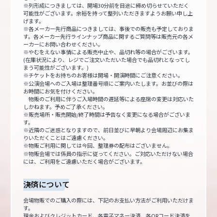
※列形成につきましては、開場30分前を目途に締め切らせていただく
可能性がございます。余裕を持って整列いただきますようお願い申し上
げます。
※各メーカー先行商品につきましては、事後での販売も予定しておりま
す。各メーカー先行ラインナップ商品に関するご質問等は販売元の各メ
ーカーにお問い合わせください。
※やむをえない事情による販売中止や、品切れ等の場合がございます。
(在庫状況により、レジでご注文いただいた場合でも品切れとなってし
まう可能性がございます。)
※チケットをお持ちのお客様は開場・開演時間にご注意ください。
※公演会場へのご入場は整理番号順にご案内いたします。お並びの際は
お時間にお気を付けください。
物販のご利用に伴うご入場時間の遅延等による座席の変更は対応いた
しかねます。予めご了承ください。
※販売場所・販売開始/終了時間は予告なく変更になる場合がございま
す。
※近隣のご迷惑となりますので、前日並びに早朝より会場周辺にお集ま
りいただくことはご遠慮ください。
※物販ご利用に関しては今回、整理券の配布はございません。
※物販会場では係員の指示に従ってください。ご対応いただけない場合
には、ご利用をご遠慮いただく場合がございます。
決済について
会場物販でのご購入の際には、下記のお支払い方法がご利用いただけま
す。
現金およびクレジットカード、各電子マネー決済、各QRコード決済を