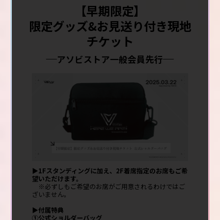
【早期限定】
限定グッズ&お見送り付き現地
チケット
アソビストア一般会員先行
▶1Fスタンディングに加え、2F着席指定のお席もご希
望いただけます。
※必ずしもご希望のお席がご用意されるわけではご
ざいません。
▶付属特典
①公式ショルダーバッグ