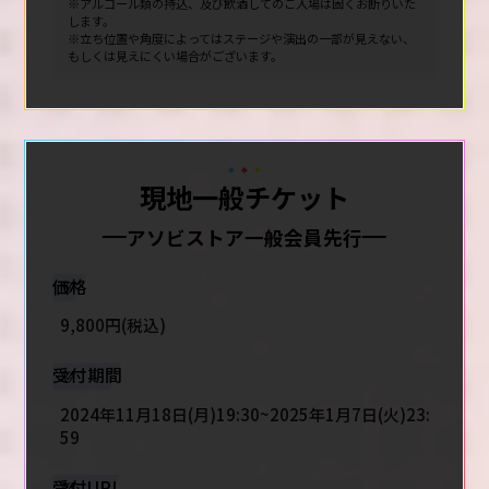
※アルコール類の持込、及び飲酒してのご入場は固くお断りいた
します。
※立ち位置や角度によってはステージや演出の一部が見えない、
もしくは見えにくい場合がございます。
現地一般チケット
アソビストア一般会員先行
価格
9,800円(税込)
受付期間
2024年11月18日(月)19:30~2025年1月7日(火)23:
59
受付URL