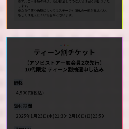
※アルコール類の持込、及び飲酒してのご入場は固くお断りいた
します。
※立ち位置や角度によってはステージや演出の一部が見えない、
もしくは見えにくい場合がございます。
ティーン割チケット
【アソビストア一般会員2次先行】
10代限定 ティーン割抽選申し込み
価格
4,900円(税込)
受付期間
2025年1月23日(木)21:30~2月16日(日)23:59