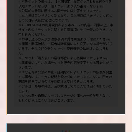
※本チケットの番号は、【早期限定】限定グッズ&お見送り付き
現地チケットならび一般チケットより後の番号になります。
※公演前の番号に関するお問合せにはお答えできません。
※本会場はワンドリンク制となり、ご入場時に別途ドリンク代と
して600円(税込)が必要となります。
※ASOBI STOREの利用規約および本ページの内容に同意の上、本
サイト内の「チケットに関する注意事項」をご一読いただき、お
申し込みください。
※お申し込み方法及び注意事項は受付画面よりご確認ください。
※開場・開演時間、出演者は諸事情により変更になる場合がござ
います。それに伴うチケット代・交通費等の払戻はいたしませ
ん。
※チケットご購入後のお客様都合による払戻はいたしません。
※諸事情により、急遽チケット販売内容が変更となる可能性がご
ざいます。
※やむを得ず公演の中止・延期などによりチケットの払戻が発生
する場合には、一定の期間を設け対応いたします。なお、所定の
期間を過ぎてからの払戻対応はお受けできかねます。
※アルコール類の持込、及び飲酒してのご入場は固くお断りいた
します。
※立ち位置や角度によってはステージや演出の一部が見えない、
もしくは見えにくい場合がございます。