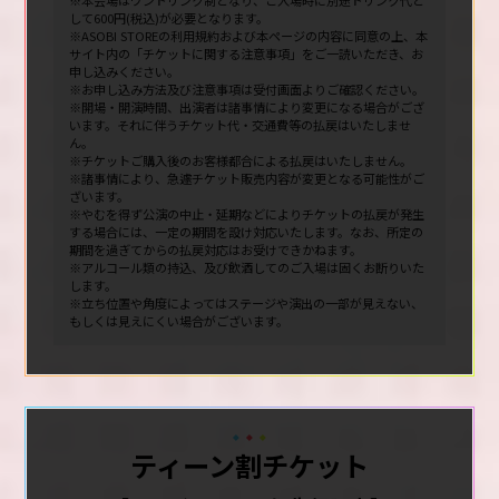
※本会場はワンドリンク制となり、ご入場時に別途ドリンク代と
して600円(税込)が必要となります。
※ASOBI STOREの利用規約および本ページの内容に同意の上、本
サイト内の「チケットに関する注意事項」をご一読いただき、お
申し込みください。
※お申し込み方法及び注意事項は受付画面よりご確認ください。
※開場・開演時間、出演者は諸事情により変更になる場合がござ
います。それに伴うチケット代・交通費等の払戻はいたしませ
ん。
※チケットご購入後のお客様都合による払戻はいたしません。
※諸事情により、急遽チケット販売内容が変更となる可能性がご
ざいます。
※やむを得ず公演の中止・延期などによりチケットの払戻が発生
する場合には、一定の期間を設け対応いたします。なお、所定の
期間を過ぎてからの払戻対応はお受けできかねます。
※アルコール類の持込、及び飲酒してのご入場は固くお断りいた
します。
※立ち位置や角度によってはステージや演出の一部が見えない、
もしくは見えにくい場合がございます。
ティーン割チケット