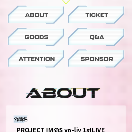
公演名
PROJECT IM@S vα-liv 1stLIVE