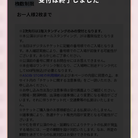
枚数制限
お一人様2枚まで
※2次先行は1階スタンディングのみの受付となります。
※本公演は1Fはオールスタンディング、2Fは着席指定となりま
す。
※当日はデジタルチケットに記載の番号順でのご入場となりま
す。本人確認実施により、番号順でのご入場が前後する可能性が
ございます。あらかじめご了承ください。
※公演前の番号に関するお問合せにはお答えできません。
※本会場はワンドリンク制となり、ご入場時に別途ドリンク代と
して600円(税込)が必要となります。
※
ASOBI STOREの利用規約
および本ページの内容に同意の上、本
サイト内の「チケットに関する注意事項」をご一読いただき、お
申し込みください。
※お申し込み方法及び注意事項は受付画面よりご確認ください。
※開場・開演時間、出演者は諸事情により変更になる場合がござ
います。それに伴うチケット代・交通費等の払戻はいたしませ
ん。
※チケットご購入後のお客様都合による払戻はいたしません。
※諸事情により、急遽チケット販売内容が変更となる可能性がご
ざいます。
※やむを得ず公演の中止・延期などによりチケットの払戻が発生
する場合には、一定の期間を設け対応いたします。なお、所定の
期間を過ぎてからの払戻対応はお受けできかねます。