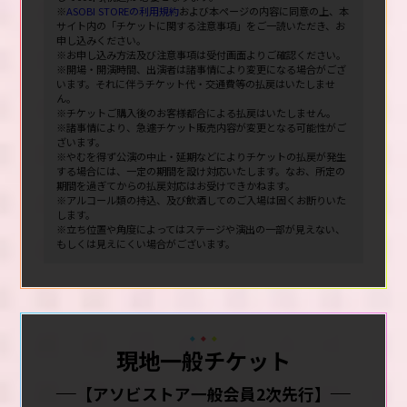
※
ASOBI STOREの利用規約
および本ページの内容に同意の上、本
サイト内の「チケットに関する注意事項」をご一読いただき、お
申し込みください。
※お申し込み方法及び注意事項は受付画面よりご確認ください。
※開場・開演時間、出演者は諸事情により変更になる場合がござ
います。それに伴うチケット代・交通費等の払戻はいたしませ
ん。
※チケットご購入後のお客様都合による払戻はいたしません。
※諸事情により、急遽チケット販売内容が変更となる可能性がご
ざいます。
※やむを得ず公演の中止・延期などによりチケットの払戻が発生
する場合には、一定の期間を設け対応いたします。なお、所定の
期間を過ぎてからの払戻対応はお受けできかねます。
※アルコール類の持込、及び飲酒してのご入場は固くお断りいた
します。
※立ち位置や角度によってはステージや演出の一部が見えない、
もしくは見えにくい場合がございます。
現地一般チケット
【アソビストア一般会員2次先行】