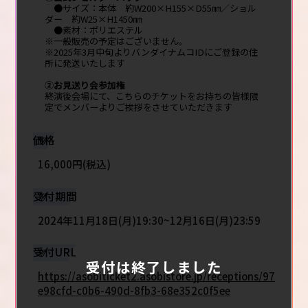
●サイズ：本体 約W200×H155×D55㎜／ショル
ダー 約W25×H1450㎜
●素材：ポリエステル
※一般販売の予定はございません。
※2025年3月中旬よりバンダイナムコIDにご登録の住
所に発送いたします
②お見送り会参加権
終演後会場にて、こちらのチケットをお持ちの皆様限
定でメンバーよりご挨拶をさせていただきます
価格
16,000円(税込)
受付期間
2024年11月18日(月)19:30~12月16日(月)23:59
受付URL
受付は終了しました
https://asobiticket2.asobistore.jp/receptions/97
e98cfd-c0b6-490d-8fb3-68e352c0f5ee