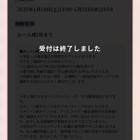
2025年1月18日(土)13:00~1月22日(水)23:59
枚数制限
お一人様1枚まで
受付は終了しました
■ティーン割チケットとは？
小学生～20歳未満の方限定のチケットとなります。
以下をご確認のうえお求めください。
※公演当日(2025年3月22日)時点で20歳未満の方
※受付時に年齢が確認できる身分証をお持ちいただける方
※年齢を確認できない場合、入場時に”一般指定席チケット”との
差額をお支払いいただく場合がございます。
※本公演は1Fはオールスタンディング、2Fは着席指定となりま
す。
※ティーン割チケットは1Fスタンディングのみとなります。
※ティーン割チケットは、アソビストア一般会員先行の対象者と
共に抽選をさせていただきます。お申し込みいただくことによ
り、必ずしも当選確率が変動するものではございません。
※当日はデジタルチケットに記載の番号順でのご入場となりま
す。本人確認実施により、番号順でのご入場が前後する可能性が
ございます。あらかじめご了承ください。