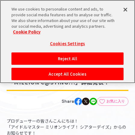
We use cookies to personalise content and ads, to
メニュー
スケジュール
検索
ログイン
provide social media features and to analyse our traffic.
We also share information about your use of our site with
our social media, advertising and analytics partners.
Cookie Policy
NEWS
バンダイナムコIDで
新規登録
ログイン
Cookies Settings
ニュース
アイドルマスター ポータルへの登録について
ゲーム
Reject All
2023.01.19
シリアルコード・
【ミリシタ】キャスティング投票イベント
マイデスク
Accept All Cookies
あいことば
「MILLION C@STING!!!」詳細発表！
活動履歴
Pレポ
閲覧履歴・購入履歴
Share
お気に入り
チェックイン
お気に入り
プロデューサーの皆さんこんにちは！
「アイドルマスター ミリオンライブ！ シアターデイズ」からの
マイスケジュール
メモ
お知らせです！