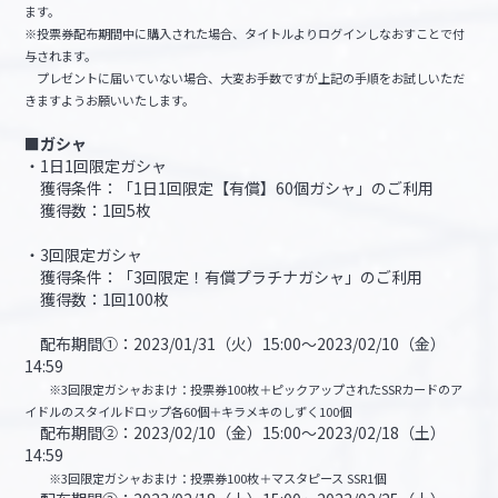
ます。
※投票券配布期間中に購入された場合、タイトルよりログインしなおすことで付
与されます。
プレゼントに届いていない場合、大変お手数ですが上記の手順をお試しいただ
きますようお願いいたします。
■ガシャ
・1日1回限定ガシャ
獲得条件：「1日1回限定【有償】60個ガシャ」のご利用
獲得数：1回5枚
・3回限定ガシャ
獲得条件：「3回限定！有償プラチナガシャ」のご利用
獲得数：1回100枚
配布期間①：2023/01/31（火）15:00～2023/02/10（金）
14:59
※3回限定ガシャおまけ：投票券100枚＋ピックアップされたSSRカードのア
イドルのスタイルドロップ各60個＋キラメキのしずく100個
配布期間②：2023/02/10（金）15:00～2023/02/18（土）
14:59
※3回限定ガシャおまけ：投票券100枚＋マスタピース SSR1個