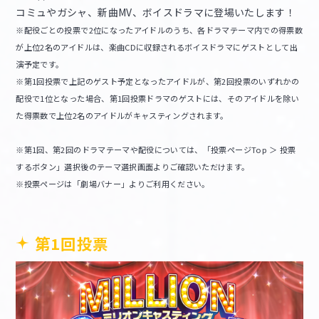
コミュやガシャ、新曲MV、ボイスドラマに登場いたします！
※配役ごとの投票で2位になったアイドルのうち、各ドラマテーマ内での得票数
が上位2名のアイドルは、楽曲CDに収録されるボイスドラマにゲストとして出
演予定です。
※第1回投票で上記のゲスト予定となったアイドルが、第2回投票のいずれかの
配役で1位となった場合、第1回投票ドラマのゲストには、そのアイドルを除い
た得票数で上位2名のアイドルがキャスティングされます。
※第1回、第2回のドラマテーマや配役については、「投票ページTop ＞ 投票
するボタン」選択後のテーマ選択画面よりご確認いただけます。
※投票ページは「劇場バナー」よりご利用ください。
第1回投票