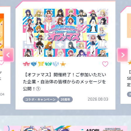
ッ
【
【オファマス】開催終了！ご参加いただい
よ
S
た企業・自治体の皆様からのメッセージを
定
公開！①
.04
2026.08.03
コラボ・キャンペーン
20周年