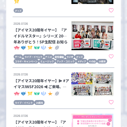
ター ミリオンライブ！「S-CLAS
S SYNC」コラボグッズのEC販売
グッズ
開始！
2026.07.26
【アイマス20周年イヤー】 『ア
イドルマスター』シリーズ 20周
年ありがとう！SP生配信 お知ら
せまとめ
ゲーム
ライブ・イベント
アニメ
配信番組
ラジオ
グッズ
コラボ・キャンペーン
ミュージック
ブック・コミック
メディア
その他
20周年
2026.07.26
【アイマス20周年イヤー】⫸ #ア
イマスIWSF2026 ⫷ ご来場、ご
視聴ありがとうございました！セ
ットリストなどの公演情報と本日
ライブ・イベント
20周年
発表の告知内容をお知らせ！配信
アーカイブチケットも発売中！
2026.07.26
【アイマス20周年イヤー】『ア