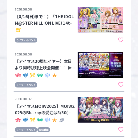
ーカイブのご購入は8/17(月)18:
2026.08.08
00まで！
マイデスク設定変更
バンダイナムコID Link設定
【8/16(日)まで！】「THE IDOL
M@STER MILLION LIVE! 14thL
IVE」イベントグッズ事前二次販
売は全商品数量限定！ライトの実
ライブ・イベント
物写真公開中！
2026.08.08
【アイマス20周年イヤー】本日
より同時視聴上映会開催！！ ⫸ #
アイマスIWSF2026 ⫷ 開催記念
グッズの受注は8月16日(日)ま
ライブ・イベント
で！！カードフォリオ IWSF202
6 プレミアムパックも数量限定で
2026.08.07
販売中！
【アイマスMOIW2025】MOIW2
025のBlu-rayの受注は8/30(日)
まで！描きマスMOIW2025やオ
リジナルのぼりの新情報も！
ライブ・イベント
配信番組