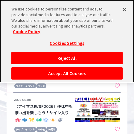
We use cookies to personalise content and ads, to
メニュー
スケジュール
検索
ログイン
provide social media features and to analyse our traffic.
DOLM@STER MILLION
We also share information about your use of our site with
our social media, advertising and analytics partners.
Cookie Policy
バンダイナムコIDで
新規登録
ログイン
Cookies Settings
アイドルマスター ポータルへの登録について
2026.08.08
Reject All
【ミリシタ】《SEASONAL SNA
シリアルコード・
PSHOT》11月に向けて音無小
マイデスク
Accept All Cookies
あいことば
鳥、青羽美咲が登場！「勤労感
謝」をイメージしたグッズが受注
ライブ・イベント
グッズ
活動履歴
中！！
Pレポ
閲覧履歴・購入履歴
2026.08.08
【アイマスIWSF2026】連休中も
チェックイン
お気に入り
思い出を楽しもう！サイン入りノ
ベリティが当たる『 #IWSF2026
のいいところ 』ハッシュタグ投
マイスケジュール
メモ
ライブ・イベント
その他
20周年
稿キャンペーン実施決定！配信ア