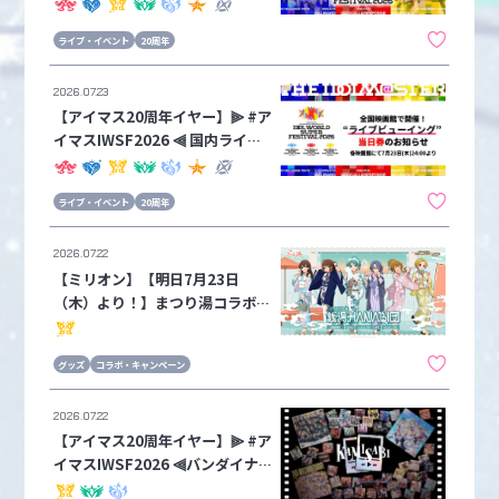
日7月24日(金)より3DAYS開催！
ライブビューイングや有料配信、
ライブ・イベント
20周年
物販展示など改めて周辺情報をま
とめてお知らせ！
2026.07.23
【アイマス20周年イヤー】⫸ #ア
イマスIWSF2026 ⫷ 国内ライブ
ビューイング当日券販売のお知ら
せ！各映画館にて本日7月23日
ライブ・イベント
20周年
(木)24時より受付開始！！
2026.07.22
【ミリオン】【明日7月23日
（木）より！】まつり湯コラボ
「💭ほ？っとひと息 銭湯HANAB
I団🎆」が開催✨
グッズ
コラボ・キャンペーン
2026.07.22
【アイマス20周年イヤー】⫸ #ア
イマスIWSF2026 ⫷バンダイナ
ムコミュージックライブより、音