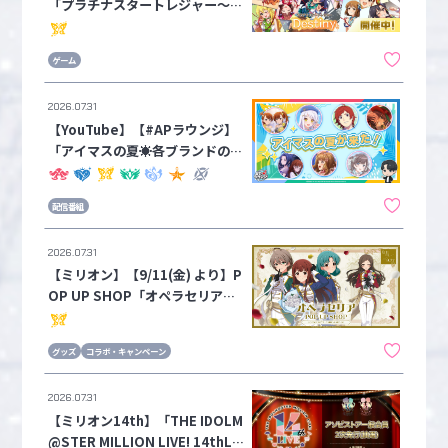
「プラチナスタートレジャー～D
estiny～」を開催中！
ゲーム
2026.07.31
【YouTube】【#APラウンジ】
「アイマスの夏☀各ブランドのト
ピックを総ざらい！」配信のお知
らせ【アイドルマスターチャンネ
配信番組
ル】
2026.07.31
【ミリオン】【9/11(金) より】P
OP UP SHOP「オペラセリア」
が開催決定🌹
グッズ
コラボ・キャンペーン
2026.07.31
【ミリオン14th】「THE IDOLM
@STER MILLION LIVE! 14thLIV