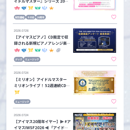
イドルマスター』シリーズ 20周
年ありがとう！SP生配信 抽選で
キャストのサイン色紙をプレゼン
配信番組
その他
20周年
ト！
2026.07.26
【アイマスピアノ】CD限定で収
録される新規ピアノアレンジ楽曲
が決定！ASOBI STOREにて予約
受付中📢【アイドルマスターシリ
グッズ
ミュージック
ーズ】
2026.07.24
【ミリオン】アイドルマスター
ミリオンライブ！ 52週連続CDリ
リース企画「SPECIAL SOLO RE
CORDS」が ギネス世界記録達
ミュージック
成！
2026.07.24
【アイマス20周年イヤー】⫸ #ア
イマスIWSF2026 ⫷ 「アイドル