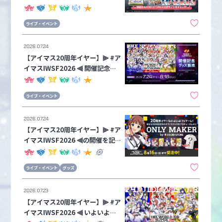
マスター カードフォリオ IWSF2
026 プレミアムパック」が会場物
ライブ・イベント
販とASOBI STOREで数量限定販
売スタート！！会場物販では関連
2026.07.24
アイテムも販売中♪
【アイマス20周年イヤー】⫸ #ア
イマスIWSF2026 ⫷ 開催記念グ
ッズ販売が本日7月24日(金)より
受注スタート！！
ライブ・イベント
2026.07.24
【アイマス20周年イヤー】⫸ #ア
イマスIWSF2026 ⫷の開催を記
念して、出演アイドル43名のビ
ジュアルがカスタマイズ "Tシャ
ライブ・イベント
グッズ
ツ" と"トートバッグ" で登場🌟
2026.07.23
【アイマス20周年イヤー】⫸ #ア
イマスIWSF2026 ⫷ いよいよ明