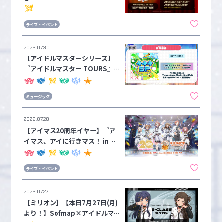
E」アソビストア一般会員2次先
行が本日7月31日(金)よりスター
ライブ・イベント
ト！ご好評につき立見指定・ステ
ージサイド席の追加も決定！！
2026.07.30
【アイドルマスターシリーズ】
『アイドルマスター TOURS』新
曲「→→→SP」が配信中！
ミュージック
2026.07.28
【アイマス20周年イヤー】『ア
イマス、アイに行きマス！ in 台
湾漫画博覧会』イベントレポート
ライブ・イベント
2026.07.27
【ミリオン】【本日7月27日(月)
より！】Sofmap×アイドルマス