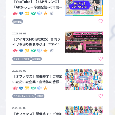
【YouTube】【#APラウンジ】
「APかっしー卒業配信〜6年間あ
りがとうございました！〜」配信
のお知らせ【アイドルマスターチ
配信番組
ャンネル】
2026.08.03
【アイマスMOIW2025】合同ラ
イブを振り返るラジオ「“アイ”の
キセキR@DIO vol.9」の配信を
記念して、サイン入りグッズが当
ライブ・イベント
配信番組
たるプレゼントキャンペーンを開
催！
2026.08.03
【オファマス】開催終了！ご参加
いただいた企業・自治体の皆様か
らのメッセージを公開！②
コラボ・キャンペーン
20周年
2026.08.03
【オファマス】開催終了！ご参加