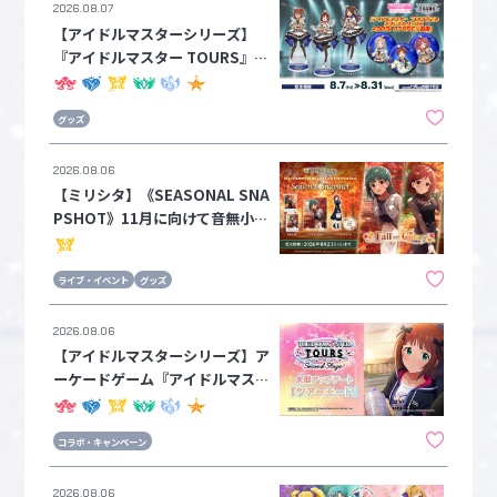
2026.08.07
【アイドルマスターシリーズ】
『アイドルマスター TOURS』オ
リジナルグッズをASOBI STORE
にて販売！
グッズ
2026.08.06
【ミリシタ】《SEASONAL SNA
PSHOT》11月に向けて音無小
鳥、青羽美咲が登場！「勤労感
謝」をイメージしたグッズが受注
ライブ・イベント
グッズ
開始！！
2026.08.06
【アイドルマスターシリーズ】ア
ーケードゲーム『アイドルマスタ
ー TOURS』大型アップデート！
8月6日より新シリーズ1弾をスタ
コラボ・キャンペーン
ートし、「ツアーモード」やオリ
ジナル楽曲『→→→SP』が登
2026.08.06
場！