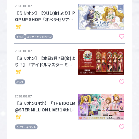
2026.08.07
【ミリオン】【9/11(金) より】P
OP UP SHOP「オペラセリア」
コラボ情報 第2弾公開⚔
グッズ
コラボ・キャンペーン
2026.08.07
【ミリオン】【本日8月7日(金)よ
り！】「アイドルマスター ミリ
オンライブ！×KARATEZ SPECI
AL COLLABORATION」のコラ
グッズ
ボグッズEC販売開始！
2026.08.07
【ミリオン14th】「THE IDOLM
@STER MILLION LIVE! 14thLIV
E」イベントグッズ事前二次販売
が数量限定で実施中！！
ライブ・イベント