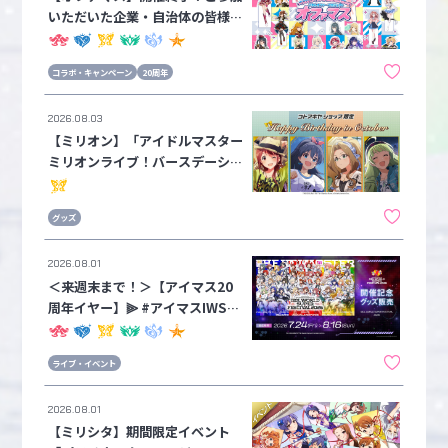
いただいた企業・自治体の皆様か
らのメッセージを公開！①
コラボ・キャンペーン
20周年
2026.08.03
【ミリオン】「アイドルマスター
ミリオンライブ！バースデーシリ
ーズ」第10弾、10月分予約受付
中！
グッズ
2026.08.01
＜来週末まで！＞【アイマス20
周年イヤー】⫸ #アイマスIWSF2
026 ⫷ 開催記念グッズの受注は
来週末8月16日(日)まで！！カー
ライブ・イベント
ドフォリオ IWSF2026 プレミア
ムパックも数量限定で販売中！
2026.08.01
【ミリシタ】期間限定イベント