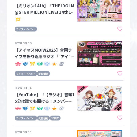
【ミリオン14th】「THE IDOLM
@STER MILLION LIVE! 14thLIV
E」イベントグッズ事前二次販売
が本日よりスタート！！数量限定
ライブ・イベント
販売のためお見逃しなく！
2026.08.05
【アイマスMOIW2025】合同ラ
イブを振り返るラジオ「“アイ”の
キセキR@DIO vol.10」の配信を
記念して、サイン入りグッズが当
ライブ・イベント
配信番組
たるプレゼントキャンペーンを開
催！
2026.08.04
【YouTube】「【ラジオ】冒頭1
5分は誰でも聞ける！メンバー限
定IWSF2026特別配信」配信のお
知らせ【アイドルマスターチャン
ライブ・イベント
配信番組
20周年
ネル】
2026.08.04