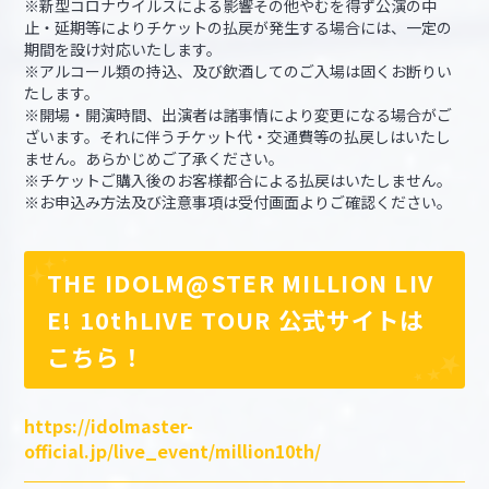
※新型コロナウイルスによる影響その他やむを得ず公演の中
止・延期等によりチケットの払戻が発生する場合には、一定の
期間を設け対応いたします。
※アルコール類の持込、及び飲酒してのご入場は固くお断りい
たします。
※開場・開演時間、出演者は諸事情により変更になる場合がご
ざいます。それに伴うチケット代・交通費等の払戻しはいたし
ません。あらかじめご了承ください。
※チケットご購入後のお客様都合による払戻はいたしません。
※お申込み方法及び注意事項は受付画面よりご確認ください。
THE IDOLM@STER MILLION LIV
E! 10thLIVE TOUR 公式サイトは
こちら！
https://idolmaster-
official.jp/live_event/million10th/