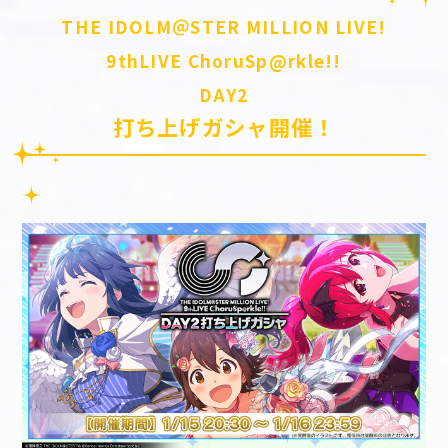
THE IDOLM＠STER MILLION LIVE!
9thLIVE ChoruSp@rkle!!
DAY2
打ち上げガシャ開催！