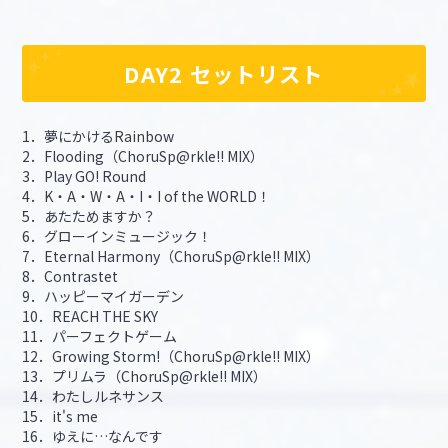
DAY2 セットリスト
1．夢にかけるRainbow
2．Flooding（ChoruSp@rkle!! MIX）
3．Play GO! Round
4．K・A・W・A・I・I of the WORLD！
5．あたためますか？
6．グローインミュージック！
7．Eternal Harmony（ChoruSp@rkle!! MIX）
8．Contrastet
9．ハッピーマイガーデン
10．REACH THE SKY
11．パーフェクトゲーム
12．Growing Storm!（ChoruSp@rkle!! MIX）
13．プリムラ（ChoruSp@rkle!! MIX）
14．わたしルネサンス
15．it's me
16．ゆえに…なんです