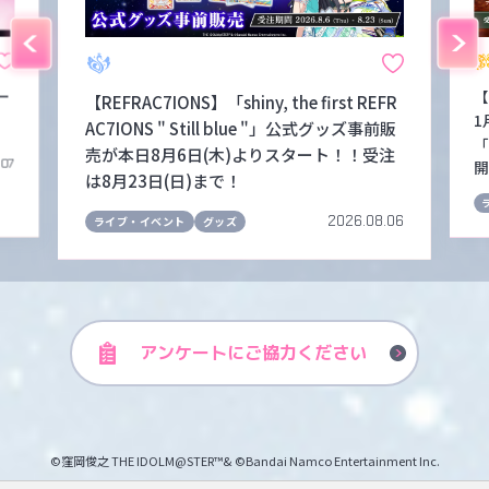
ー
【
【REFRAC7IONS】「shiny, the first REFR
1
AC7IONS " Still blue "」公式グッズ事前販
「
売が本日8月6日(木)よりスタート！！受注
.07
開
は8月23日(日)まで！
2026.08.06
ライブ・イベント
グッズ
アンケートに
ご協力ください
©窪岡俊之 THE IDOLM@STER™& ©Bandai Namco Entertainment Inc.