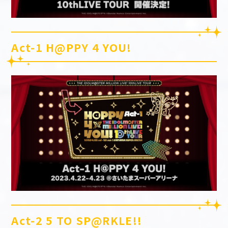
Act-1 H@PPY 4 YOU!
Act-2 5 TO SP@RKLE!!