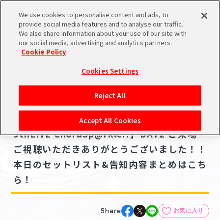
We use cookies to personalise content and ads, to
メニュー
スケジュール
検索
ログイン
provide social media features and to analyse our traffic.
We also share information about your use of our site with
our social media, advertising and analytics partners.
Cookie Policy
NEWS
バンダイナムコIDで
新規登録
ログイン
Cookies Settings
ニュース
アイドルマスター ポータルへの登録について
ライブ・イベント
Reject All
2023.01.15
シリアルコード・
【THE IDOLM@STER MILLION LIVE!
マイデスク
Accept All Cookies
あいことば
9thLIVE ChoruSp@rkle!!】DAY2 ご来場・
活動履歴
ご視聴いただきありがとうございました！！
Pレポ
閲覧履歴・購入履歴
本日のセットリスト&告知内容まとめはこち
ら！
チェックイン
お気に入り
マイスケジュール
メモ
Share
お気に入り