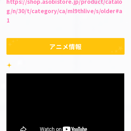
https://shop.asobistore.jp/product/catalo
g/n/30/t/category/ca/ml9thlive/s/older#a
1
アニメ情報