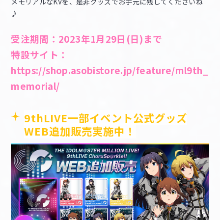
メモリアルなKVを、是非グッズでお手元に残してくださいね
♪
受注期間：2023年1月29日(日)まで
特設サイト：
https://shop.asobistore.jp/feature/ml9th_
memorial/
9thLIVE一部イベント公式グッズ
WEB追加販売実施中！