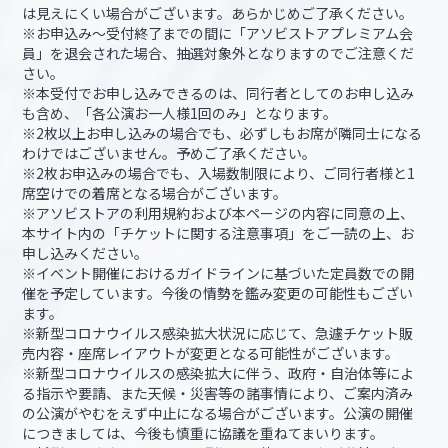
は見えにくい場合がございます。あらかじめご了承ください。
※お申込み～受付終了までの間に「アソビストアプレミアム会
員」を退会された場合、抽選対象外となりますのでご注意くだ
さい。
※本受付でお申し込みできるのは、同行者としてのお申し込み
も含め、「各公演お一人様1回のみ」となります。
※2枚以上お申し込みの場合でも、必ずしもお席が隣同士になる
わけではございません。予めご了承ください。
※2枚お申込みの場合でも、入場数制限により、ご同行者様と1
席空けでの着席となる場合がございます。
※アソビストアの利用規約および本ページの内容に同意の上、
本サイト内の「チケットに関する注意事項」をご一読の上、お
申し込みください。
※イベント開催におけるガイドラインに基づいた定員数での開
催を予定しています。今後の情勢を鑑み変更の可能性もござい
ます。
※新型コロナウイルス感染拡大状況に応じて、急遽チケット販
売内容・座席レイアウトが変更となる可能性がございます。
※新型コロナウイルスの感染拡大に伴う、政府・自治体等によ
る指示や要請、また天候・災害等の諸事情により、ご案内済み
の公演がやむをえず中止になる場合がございます。公演の開催
につきましては、今後も慎重に協議を重ねてまいります。