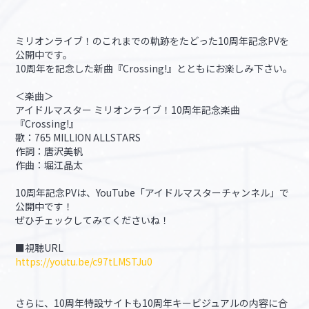
ミリオンライブ！のこれまでの軌跡をたどった10周年記念PVを
公開中です。
10周年を記念した新曲『Crossing!』とともにお楽しみ下さい。
＜楽曲＞
アイドルマスター ミリオンライブ！10周年記念楽曲
『Crossing!』
歌：765 MILLION ALLSTARS
作詞：唐沢美帆
作曲：堀江晶太
10周年記念PVは、YouTube「アイドルマスターチャンネル」で
公開中です！
ぜひチェックしてみてくださいね！
■視聴URL
https://youtu.be/c97tLMSTJu0
さらに、10周年特設サイトも10周年キービジュアルの内容に合