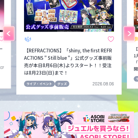
ー
【
【REFRAC7IONS】「shiny, the first REFR
1
AC7IONS " Still blue "」公式グッズ事前販
「
売が本日8月6日(木)よりスタート！！受注
.07
開
は8月23日(日)まで！
2026.08.06
ライブ・イベント
グッズ