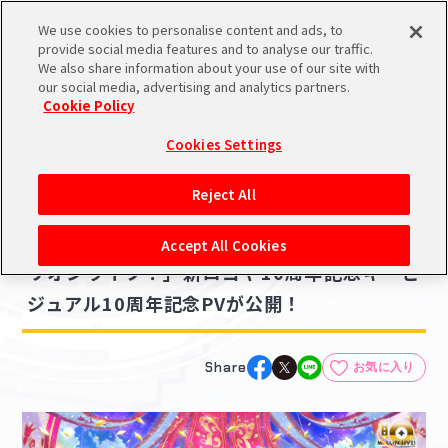
We use cookies to personalise content and ads, to
メニュー
スケジュール
検索
ログイン
provide social media features and to analyse our traffic.
We also share information about your use of our site with
our social media, advertising and analytics partners.
Cookie Policy
NEWS
バンダイナムコIDで
新規登録
ログイン
Cookies Settings
ニュース
アイドルマスター ポータルへの登録について
ゲーム
ライブ・イベント
アニメ
その他
Reject All
2023.01.14
シリアルコード・
【ミリオンライブ！】「アイドルマスター ミ
マイデスク
Accept All Cookies
あいことば
リオンライブ！」新ロゴや10周年記念キービ
活動履歴
ジュアル10周年記念PVが公開！
Pレポ
閲覧履歴・購入履歴
チェックイン
お気に入り
Share
お気に入り
マイスケジュール
メモ