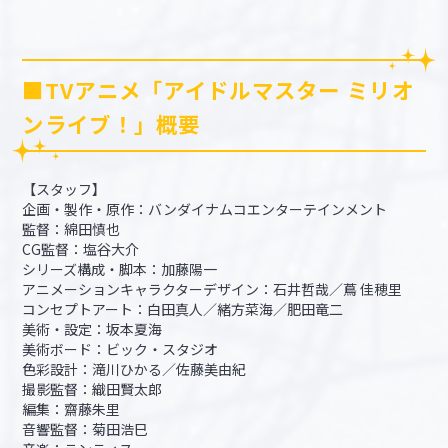
■TVアニメ「アイドルマスター ミリオ
ンライブ！」概要
【スタッフ】
企画・製作・原作：バンダイナムコエンターテインメント
監督：綿田慎也
CG監督：塩谷大介
シリーズ構成・脚本：加藤陽一
アニメーションキャラクターデザイン：石井哲哉／蔦 佳穂里
コンセプトアート：白田真人／緒方菜海／肥田竜二
美術・設定：坂本夏海
美術ボード：ビック・スタジオ
色彩設計：滝川ひかる／佐藤美由紀
撮影監督：織田賢太郎
編集：齋藤朱里
音響監督：菊田浩巳