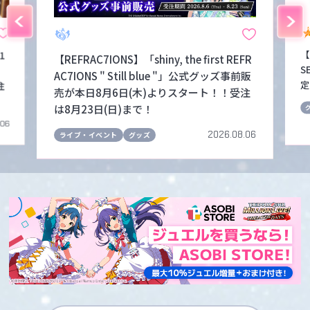
【
1
【REFRAC7IONS】「shiny, the first REFR
S
！
AC7IONS " Still blue "」公式グッズ事前販
定
注
売が本日8月6日(木)よりスタート！！受注
は8月23日(日)まで！
.06
2026.08.06
ライブ・イベント
グッズ