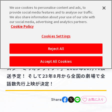
We use cookies to personalise content and ads, to
メニュー
スケジュール
検索
ログイン
provide social media features and to analyse our traffic.
We also share information about your use of our site with
our social media, advertising and analytics partners.
Cookie Policy
NEWS
バンダイナムコIDで
新規登録
ログイン
Cookies Settings
ニュース
アイドルマスター ポータルへの登録について
アニメ
グッズ
Reject All
2023.01.14
シリアルコード・
【ミリオンライブ！】TVアニメ「アイドルマ
マイデスク
Accept All Cookies
あいことば
スター ミリオンライブ！」 2023年10月TV放
活動履歴
送予定！ そして23年8月から全国の劇場で全
Pレポ
閲覧履歴・購入履歴
話数先行上映が決定！
チェックイン
お気に入り
Share
お気に入り
マイスケジュール
メモ