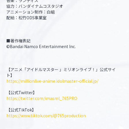
音楽：ランティス
協力：バンダイナムコスタジオ
アニメーション制作：白組
配給：松竹ODS事業室
■著作権表記
©Bandai Namco Entertainment Inc.
【アニメ「アイドルマスター 」ミリオンライブ！」公式サイ
ト】
https://millionlive-anime.idolmaster-official.jp/
【公式Twitter】
https://twitter.com/imasml_765PRO
【公式TikTok】
https://www.tiktok.com/@765production