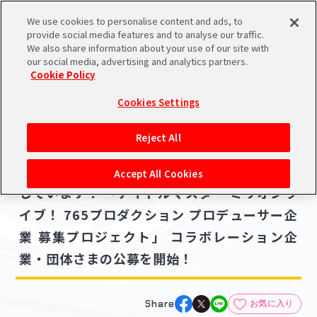
We use cookies to personalise content and ads, to
メニュー
スケジュール
検索
ログイン
provide social media features and to analyse our traffic.
We also share information about your use of our site with
our social media, advertising and analytics partners.
Cookie Policy
NEWS
バンダイナムコIDで
新規登録
ログイン
Cookies Settings
ニュース
アイドルマスター ポータルへの登録について
グッズ
その他
Reject All
2022.10.07
シリアルコード・
【ミリオン】アイドルたちへのお仕事お待ち
マイデスク
Accept All Cookies
あいことば
しています！ 「アイドルマスター ミリオンラ
活動履歴
イブ！ 765プロダクション プロデューサー企
Pレポ
閲覧履歴・購入履歴
業 募集プロジェクト」 コラボレーション企
業・団体さまの公募を開始！
チェックイン
お気に入り
マイスケジュール
メモ
Share
お気に入り