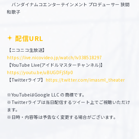
バンダイナムコエンターテインメント プロデューサー 狭間
和歌子
配信URL
【ニコニコ生放送】
https://live.nicovideo.jp/watch/lv338518297
【YouTube Live(アイドルマスターチャンネル)】
https://youtu.be/uBUGDFjSfp0
【Twitterライブ】
https://twitter.com/imasml_theater
※YouTubeはGoogle LLC の商標です。
※Twitterライブは当日配信するツイート上でご視聴いただけ
ます。
※日時・内容等は予告なく変更する場合がございます。