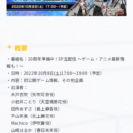
概要
・番組名：10周年準備中！SP生配信 ～ゲーム・アニメ最新情
報も！～
・日時：2022年10月8日(土)17:00～19:00（予定）
・内容：初公開ゲーム情報、その他企画
・出演者：
木戸衣吹（矢吹可奈役）
小岩井ことり（天空橋朋花役）
田所あずさ（最上静香役）
平山笑美（北上麗花役）
Machico（伊吹翼役）
山崎はるか（春日未来役）