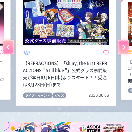
ー
【
【REFRAC7IONS】「shiny, the first REFR
1
AC7IONS " Still blue "」公式グッズ事前販
「
売が本日8月6日(木)よりスタート！！受注
.07
開
は8月23日(日)まで！
2026.08.06
ライブ・イベント
グッズ