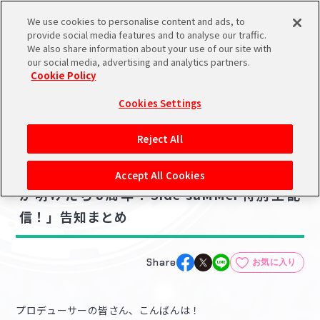
We use cookies to personalise content and ads, to
メニュー
スケジュール
検索
ログイン
provide social media features and to analyse our traffic.
We also share information about your use of our site with
our social media, advertising and analytics partners.
Cookie Policy
NEWS
バンダイナムコIDで
新規登録
ログイン
Cookies Settings
ニュース
アイドルマスター ポータルへの登録について
ゲーム
Reject All
2022.07.17
シリアルコード・
【SideM】「アイドルマスター SideM 梅雨
マイデスク
Accept All Cookies
あいことば
が明けたら8周年！Side suMMer特別生配
活動履歴
信！」告知まとめ
Pレポ
閲覧履歴・購入履歴
チェックイン
お気に入り
Share
お気に入り
マイスケジュール
メモ
プロデューサーの皆さん、こんばんは！