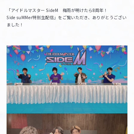
「アイドルマスター SideM 梅雨が明けたら8周年！
マイデスク設定変更
バンダイナムコID Link設定
Side suMMer特別生配信」をご覧いただき、ありがとうござい
ました！