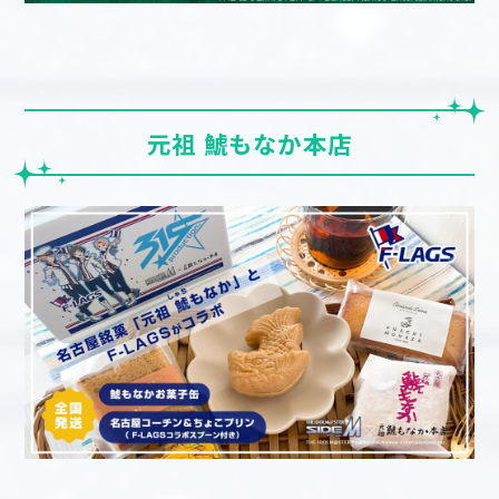
元祖 鯱もなか本店