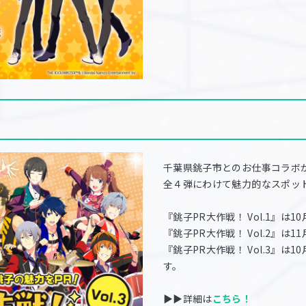
千葉県銚子市とのお仕事コラボ
全４弾にわけて魅力的なスポッ
『銚子PR大作戦！ Vol.1』は10
『銚子PR大作戦！ Vol.2』は11
『銚子PR大作戦！ Vol.3』は1
す。
▶▶詳細は
こちら！