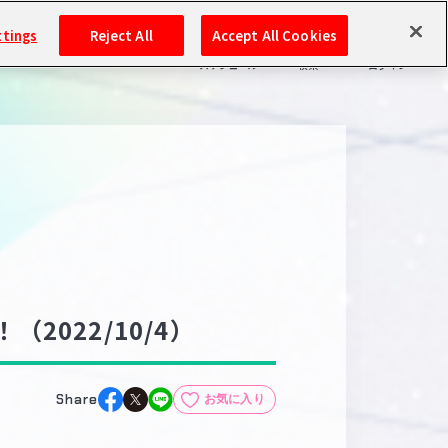
ttings
Reject All
Accept All Cookies
スケジュール
検索
ログイン
バンダイナムコIDで
新規登録
ログイン
アイドルマスター ポータルへの登録について
シリアルコード・
マイデスク
あいことば
活動履歴
Pレポ
2022/10/4）
閲覧履歴・購入履歴
チェックイン
お気に入り
Share
お気に入り
マイスケジュール
メモ