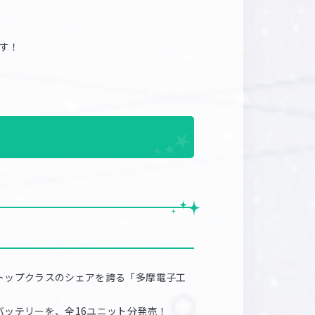
マイデスク設定変更
バンダイナムコID Link設定
す！
トップクラスのシェアを誇る「多摩電子工
バッテリーを、全16ユニット分発売！