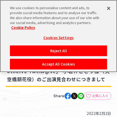
We use cookies to personalise content and ads, to
メニュー
スケジュール
検索
ログイン
provide social media features and to analyse our traffic.
We also share information about your use of our site with
our social media, advertising and analytics partners.
Cookie Policy
NEWS
バンダイナムコIDで
新規登録
ログイン
Cookies Settings
ニュース
アイドルマスター ポータルへの登録について
ライブ・イベント
Reject All
2022.02.02
シリアルコード・
「THE IDOLM＠STER MILLION LIVE!
マイデスク
Accept All Cookies
あいことば
8thLIVE Twelw@ve」 小岩井ことり様（天
活動履歴
空橋朋花役）のご出演見合わせにつきまして
Pレポ
閲覧履歴・購入履歴
チェックイン
お気に入り
Share
お気に入り
マイスケジュール
メモ
2022年2月2日