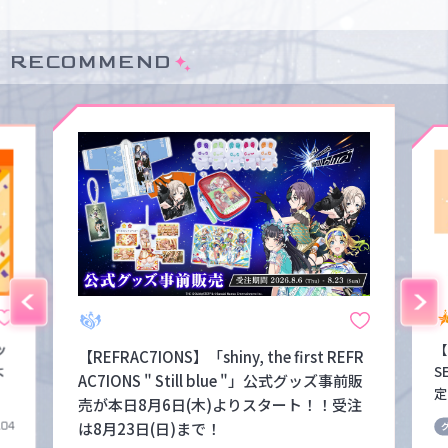
RECOMMEND
ッ
【
【REFRAC7IONS】「shiny, the first REFR
よ
S
AC7IONS " Still blue "」公式グッズ事前販
定
売が本日8月6日(木)よりスタート！！受注
は8月23日(日)まで！
.04