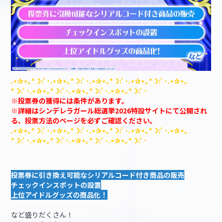
.⋆✰⋆｡*☽:ﾟ･.⋆✰⋆｡*☽:ﾟ･.⋆✰⋆｡*☽:ﾟ･.⋆✰⋆｡*☽:ﾟ･.⋆✰⋆｡
*☽:ﾟ･.⋆✰⋆｡*☽:ﾟ･.⋆✰⋆｡*☽:ﾟ･.⋆✰⋆｡*☽:ﾟ･
※投票券の獲得には条件があります。
※詳細はシンデレラガール総選挙2026特設サイトにて公開され
る、投票方法のページを必ずご確認ください。
.⋆✰⋆｡*☽:ﾟ･.⋆✰⋆｡*☽:ﾟ･.⋆✰⋆｡*☽:ﾟ･.⋆✰⋆｡*☽:ﾟ･.⋆✰⋆｡
*☽:ﾟ･.⋆✰⋆｡*☽:ﾟ･.⋆✰⋆｡*☽:ﾟ･.⋆✰⋆｡*☽:ﾟ･
投票券に引き換え可能なシリアルコード付き商品の販売
チェックインスポットの設置
上位アイドルグッズの商品化！
など盛りだくさん！