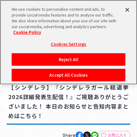
We use cookies to personalise content and ads, to
メニュー
スケジュール
検索
ログイン
provide social media features and to analyse our traffic.
We also share information about your use of our site with
our social media, advertising and analytics partners.
Cookie Policy
NEWS
バンダイナムコIDで
新規登録
ログイン
Cookies Settings
ニュース
アイドルマスター ポータルへの登録について
ライブ・イベント
アニメ
配信番組
グッズ
Reject All
コラボ・キャンペーン
シリアルコード・
マイデスク
Accept All Cookies
あいことば
2026.05.21
【シンデレラ】『シンデレラガール総選挙
活動履歴
Pレポ
2026詳細発表生配信！』ご視聴ありがとうご
閲覧履歴・購入履歴
ざいました！ 本日のお知らせと告知内容まと
チェックイン
お気に入り
めはこちら！
マイスケジュール
メモ
Share
お気に入り