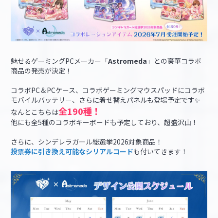
魅せるゲーミングPCメーカー「
Astromeda
」との豪華コラボ
商品の発売が決定！
コラボPC＆PCケース、コラボゲーミングマウスパッドにコラボ
モバイルバッテリー、さらに着せ替えパネルも登場予定です✨
全190種！
なんとこちらは
他にも全5種のコラボキーボードも予定しており、超盛沢山！
さらに、シンデレラガール総選挙2026対象商品！
投票券に引き換え可能なシリアルコード
も付いてきます！