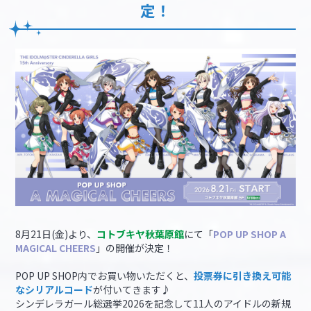
定！
8月21日(金)より、
コトブキヤ秋葉原館
にて「
POP UP SHOP A
MAGICAL CHEERS
」の開催が決定！
POP UP SHOP内でお買い物いただくと、
投票券に引き換え可能
なシリアルコード
が付いてきます♪
シンデレラガール総選挙2026を記念して11人のアイドルの新規