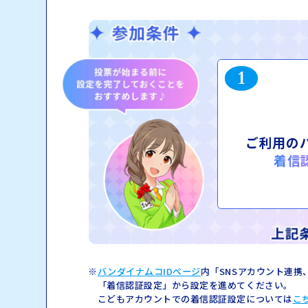
1
ご利用の
着信
バンダイナムコIDページ
内「SNSアカウント連
「着信認証設定」から設定を進めてください。
こどもアカウントでの着信認証設定については
こ