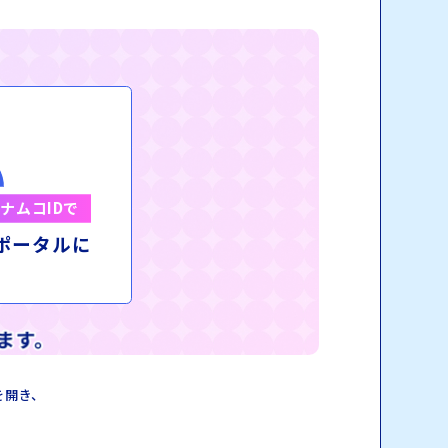
ナムコIDで
ポータルに
ン
を開き、