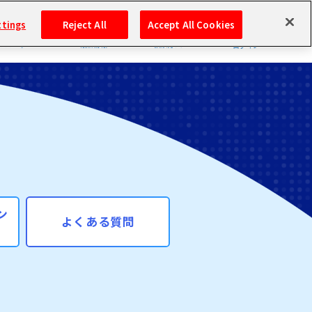
ttings
Reject All
Accept All Cookies
ISTORY
ACHIEVEMENT
SYSTEM
ヒストリー
報酬情報
投票方法
ログイン
バンダイナムコIDで
新規登録
ログイン
アイドルマスター ポータルへの登録について
シリアルコード・
マイデスク
あいことば
ン
活動履歴
よくある質問
Pレポ
閲覧履歴・購入履歴
チェックイン
お気に入り
マイスケジュール
メモ