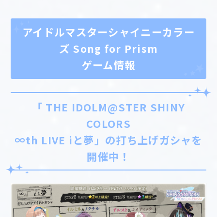
アイドルマスターシャイニーカラー
ズ Song for Prism
ゲーム情報
「 THE IDOLM@STER SHINY
COLORS
∞th LIVE iと夢」の打ち上げガシャを
開催中！