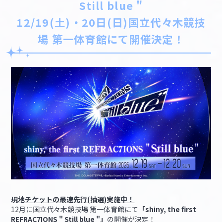
Still blue "
12/19(土)・20日(日)国立代々木競技
場 第一体育館にて開催決定！
現地チケットの最速先行(抽選)実施中！
12月に国立代々木競技場 第一体育館にて
「shiny, the first
REFRAC7IONS " Still blue "」
の開催が決定！