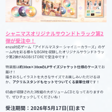
シャニマスオリジナルサウンドトラック第2
弾が受注中！
enza対応ゲーム「アイドルマスター シャイニーカラーズ」のゲ
ーム内を彩る様々なBGMを収録したオリジナルサウンドトラッ
ク第2弾がASOBI STOREで受注中です！
特装版は
約30㎝×30㎝のLPサイズジャケット仕様のケース
でお
届け！
描きおろしイラストを大きなサイズでお楽しみいただけるほ
か、
アクリルスタンドもセットでついてくる豪華仕様
です！
65曲が収録された3枚組の大ボリュームCDとなっておりますの
で、ぜひチェックしてくださいね！
受注期間：2026年5月17日(日)まで