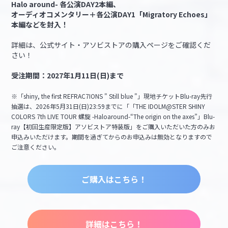
Halo around- 各公演DAY2本編、
オーディオコメンタリー＋各公演DAY1「Migratory Echoes」
本編などを封入！
詳細は、公式サイト・アソビストアの購入ページをご確認くだ
さい！
受注期間：2027年1月11日(日)まで
※「shiny, the first REFRAC7IONS " Still blue "」現地チケットBlu-ray先行
抽選は、2026年5月31日(日)23:59までに「「THE IDOLM@STER SHINY
COLORS 7th LIVE TOUR 螺旋 -Haloaround-“The origin on the axes”」Blu-
ray【初回生産限定版】アソビストア特装版」をご購入いただいた方のみお
申込みいただけます。期間を過ぎてからのお申込みは無効となりますので
ご注意ください。
ご購入はこちら！
詳細はこちら！