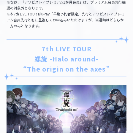
※なお、「アソビストアプレミアム1か月会員」は、プレミアム会員先行抽
選の対象外となります。
※本7th LIVE TOUR Blu-ray「早期予約者限定」先行とアソビストアプレミ
アム会員先行ともに重複してお申込みいただけますが、当選時はどちらか
一方のみとなります。
7th LIVE TOUR
螺旋 -Halo around-
“The origin on the axes”