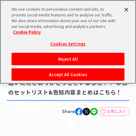
We use cookies to personalise content and ads, to
メニュー
スケジュール
検索
ログイン
provide social media features and to analyse our traffic.
We also share information about your use of our site with
our social media, advertising and analytics partners.
Cookie Policy
NEWS
バンダイナムコIDで
新規登録
ログイン
Cookies Settings
ニュース
アイドルマスター ポータルへの登録について
ライブ・イベント
グッズ
Reject All
2026.04.26
シリアルコード・
【シャニマス∞thLIVE】DAY2ご来場・ご視
マイデスク
Accept All Cookies
あいことば
聴いただきありがとうございました！！ 本日
活動履歴
のセットリスト&告知内容まとめはこちら！
Pレポ
閲覧履歴・購入履歴
チェックイン
お気に入り
Share
お気に入り
マイスケジュール
メモ