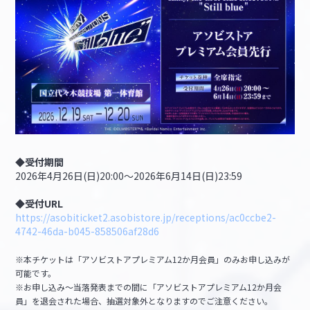
◆受付期間
2026年4月26日(日)20:00～2026年6月14日(日)23:59
◆受付URL
https://asobiticket2.asobistore.jp/receptions/ac0ccbe2-
4742-46da-b045-858506af28d6
※本チケットは「アソビストアプレミアム12か月会員」のみお申し込みが
可能です。
※お申し込み～当落発表までの間に「アソビストアプレミアム12か月会
員」を退会された場合、抽選対象外となりますのでご注意ください。