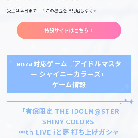
受注は本日まで！！この機会をお見逃しなく✨
特設サイトはこちら！
enza対応ゲーム『アイドルマスタ
ー シャイニーカラーズ』
ゲーム情報
「有償限定 THE IDOLM@STER
SHINY COLORS
∞th LIVE iと夢 打ち上げガシャ