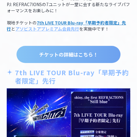
PJ: REFRAC7IONSの7ユニットが一堂に会する新たなライブパフ
ォーマンスをお楽しみに！
現地チケットの
7th LIVE TOUR Blu-ray「早期予約者限定」先
行
と
アソビストアプレミアム会員先行
を実施中です！
チケットの詳細はこちら！
7th LIVE TOUR Blu-ray「早期予約
者限定」先行