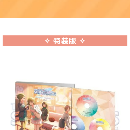
✧ 特装版 ✧