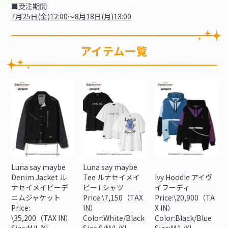
■受注期間
7月25日(金)12:00～8月18日(月)13:00
アイテム一覧
Luna say maybe
Luna say maybe
Denim Jacket ル
Tee ルナセイメイ
Ivy Hoodie アイヴ
ナセイメイビーデ
ビーTシャツ
イフーディ
ニムジャケット
Price:\7,150（TAX
Price:\20,900（TA
Price:
IN）
X IN）
\35,200（TAX IN）
Color:White/Black
Color:Black/Blue
Size:M/L/XL
Size:S/M/L/XL
Size:M/L/XL