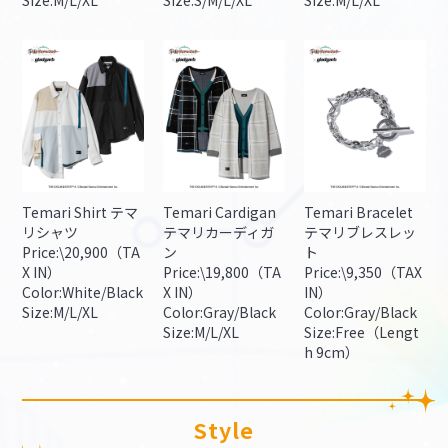
Temari Shirt テマ
Temari Cardigan
Temari Bracelet
リシャツ
テマリカーディガ
テマリブレスレッ
Price:\20,900（TA
ン
ト
X IN）
Price:\19,800（TA
Price:\9,350（TAX
Color:White/Black
X IN）
IN）
Size:M/L/XL
Color:Gray/Black
Color:Gray/Black
Size:M/L/XL
Size:Free（Lengt
h 9cm）
Style