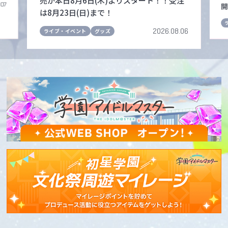
売が本日8月6日(木)よりスタート！！受注
.07
開
は8月23日(日)まで！
2026.08.06
ライブ・イベント
グッズ