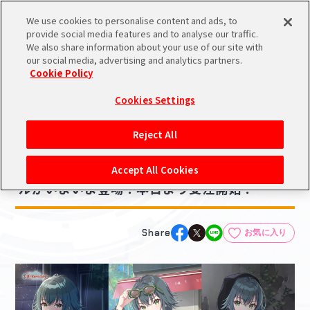
We use cookies to personalise content and ads, to
メニュー
スケジュール
検索
ログイン
provide social media features and to analyse our traffic.
We also share information about your use of our site with
our social media, advertising and analytics partners.
Cookie Policy
NEWS
バンダイナムコIDで
新規登録
ログイン
Cookies Settings
ニュース
アイドルマスター ポータルへの登録について
グッズ
コラボ・キャンペーン
Reject All
2025.07.25
シリアルコード・
【学マス】月村手毬×gladgarbコラボアパレ
マイデスク
Accept All Cookies
あいことば
ルがいよいよ登場！本日より受注開始！
活動履歴
Pレポ
閲覧履歴・購入履歴
Share
お気に入り
チェックイン
お気に入り
マイスケジュール
メモ