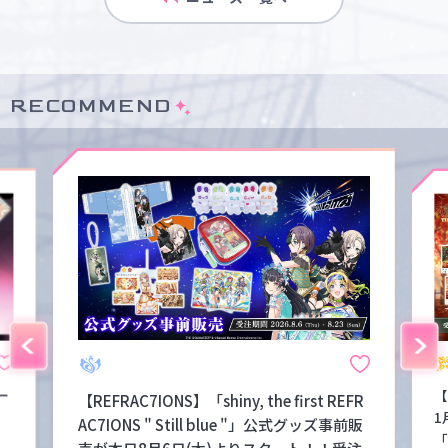
RECOMMEND
ー
【
【REFRAC7IONS】「shiny, the first REFR
1
AC7IONS " Still blue "」公式グッズ事前販
「