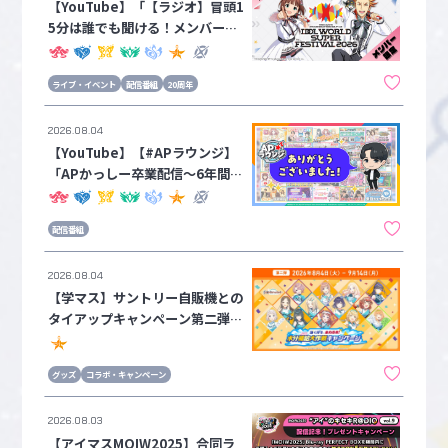
【YouTube】「【ラジオ】冒頭1
5分は誰でも聞ける！メンバー限
定IWSF2026特別配信」配信のお
知らせ【アイドルマスターチャン
ライブ・イベント
配信番組
20周年
ネル】
2026.08.04
【YouTube】【#APラウンジ】
「APかっしー卒業配信〜6年間あ
りがとうございました！〜」配信
のお知らせ【アイドルマスターチ
配信番組
ャンネル】
2026.08.04
【学マス】サントリー自販機との
タイアップキャンペーン第二弾が
本日8月4日(火)よりスタート！
グッズ
コラボ・キャンペーン
2026.08.03
【アイマスMOIW2025】合同ラ