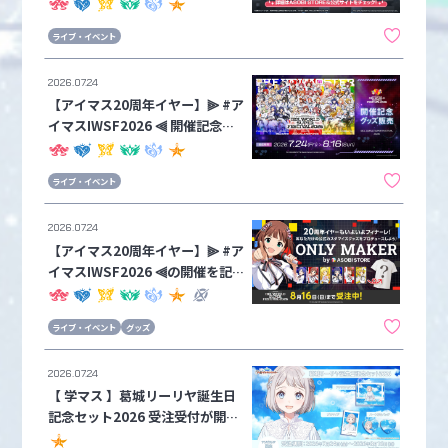
マスター カードフォリオ IWSF2
026 プレミアムパック」が会場物
ライブ・イベント
販とASOBI STOREで数量限定販
売スタート！！会場物販では関連
2026.07.24
アイテムも販売中♪
【アイマス20周年イヤー】⫸ #ア
イマスIWSF2026 ⫷ 開催記念グ
ッズ販売が本日7月24日(金)より
受注スタート！！
ライブ・イベント
2026.07.24
【アイマス20周年イヤー】⫸ #ア
イマスIWSF2026 ⫷の開催を記
念して、出演アイドル43名のビ
ジュアルがカスタマイズ "Tシャ
ライブ・イベント
グッズ
ツ" と"トートバッグ" で登場🌟
2026.07.24
【 学マス 】‎葛城リーリヤ誕生日
記念セット2026 受注受付が開
始！［8/16(日)まで］