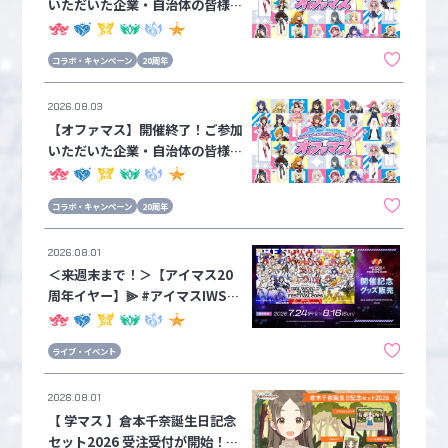
いただいた企業・自治体の皆様か
らのメッセージを公開！②
コラボ・キャンペーン
20周年
2026.08.03
【オファマス】開催終了！ご参加
いただいた企業・自治体の皆様か
らのメッセージを公開！①
コラボ・キャンペーン
20周年
2026.08.01
＜来週末まで！＞【アイマス20
周年イヤー】⫸ #アイマスIWSF2
026 ⫷ 開催記念グッズの受注は
来週末8月16日(日)まで！！カー
ライブ・イベント
ドフォリオ IWSF2026 プレミア
ムパックも数量限定で販売中！
2026.08.01
【 学マス 】‎倉本千奈誕生日記念
セット2026 受注受付が開始！