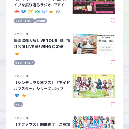
イブを振り返るラジオ「“アイ”の
キセキR@DIO vol.9」の配信を
記念して、サイン入りグッズが当
ライブ・イベント
配信番組
たるプレゼントキャンペーンを開
催！
2026.08.03
學園偶像大師 LIVE TOUR -標- 福
井公演 LIVE VIEWING 決定舉
辦！
ライブ・イベント
2026.08.03
【シンデレラ＆学マス】『アイド
ルマスター』シリーズ ポップア
ップストア2026 ～Starlight Di
ning～ 関連グッズが8月8日(土)
グッズ
よりアイドルマスター オフィシ
ャルショップに登場！
2026.08.03
【オファマス】開催終了！ご参加