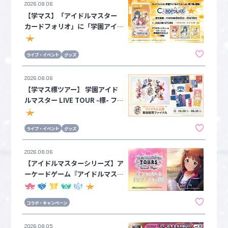
2026.08.06
【学マス】「アイドルマスター
カードフォリオ」に「学園アイド
ルマスター」が登場！第1弾が本
日よりASOBI STOREで受注スタ
ライブ・イベント
グッズ
ート！
2026.08.06
【学マス標ツアー】 学園アイド
ルマスター LIVE TOUR -標- ファ
イナル公演のイベント公式グッズ
事前販売ファイナルが本日8月6
ライブ・イベント
グッズ
日(木)16:00よりスタート！
2026.08.06
【アイドルマスターシリーズ】ア
ーケードゲーム『アイドルマスタ
ー TOURS』大型アップデート！
8月6日より新シリーズ1弾をスタ
コラボ・キャンペーン
ートし、「ツアーモード」やオリ
ジナル楽曲『→→→SP』が登
2026.08.05
場！