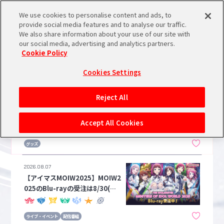
We use cookies to personalise content and ads, to
メニュー
スケジュール
検索
ログイン
provide social media features and to analyse our traffic.
DOLM@STER Gakuen
We also share information about your use of our site with
our social media, advertising and analytics partners.
Cookie Policy
バンダイナムコIDで
新規登録
ログイン
Cookies Settings
アイドルマスター ポータルへの登録について
2026.08.07
Reject All
【学マス】スナップシリーズが受
シリアルコード・
注中！受注締め切りは9/13(日)ま
マイデスク
Accept All Cookies
あいことば
で♪
グッズ
活動履歴
Pレポ
閲覧履歴・購入履歴
2026.08.07
【アイマスMOIW2025】MOIW2
チェックイン
お気に入り
025のBlu-rayの受注は8/30(日)
まで！描きマスMOIW2025やオ
リジナルのぼりの新情報も！
マイスケジュール
メモ
ライブ・イベント
配信番組