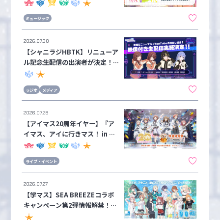
曲「→→→SP」が配信中！
ミュージック
2026.07.30
【シャニラジHBTK】リニューア
ル記念生配信の出演者が決定！生
配信は8月1日（土）17:00~ 配信
予定【シャニマス】
ラジオ
メディア
2026.07.28
【アイマス20周年イヤー】『ア
イマス、アイに行きマス！ in 台
湾漫画博覧会』イベントレポート
ライブ・イベント
2026.07.27
【学マス】SEA BREEZEコラボ
キャンペーン第2弾情報解禁！
「瞬間クールに、もっと輝け！」