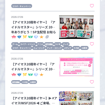
コラボ・キャンペーン
2026.07.26
【アイマス20周年イヤー】 『ア
イドルマスター』シリーズ 20周
年ありがとう！SP生配信 お知ら
せまとめ
ゲーム
ライブ・イベント
アニメ
配信番組
ラジオ
グッズ
コラボ・キャンペーン
ミュージック
ブック・コミック
メディア
その他
20周年
2026.07.26
【アイマス20周年イヤー】『ア
イドルマスター』シリーズ 20周
年ありがとう！SP生配信 抽選で
キャストのサイン色紙をプレゼン
配信番組
その他
20周年
ト！
2026.07.26
【アイマス20周年イヤー】⫸ #ア
イマスIWSF2026 ⫷ ご来場、ご