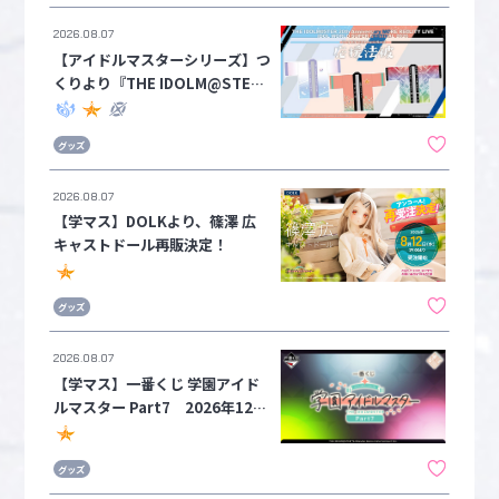
2026.08.07
マイデスク設定変更
バンダイナムコID Link設定
【アイドルマスターシリーズ】つ
くりより『THE IDOLM@STER
20th Anniversary MORE RE@
LITY LIVE IDOL WORLD SUPER
グッズ
FESTIVAL 2026』協賛商品一般
流通販売予約開始！
2026.08.07
【学マス】DOLKより、篠澤 広
キャストドール再販決定！
グッズ
2026.08.07
【学マス】一番くじ 学園アイド
ルマスター Part7 2026年12月
12日(土)発売予定！
グッズ