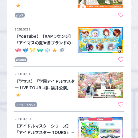
［8/23(日)まで］
グッズ
2026.07.31
【YouTube】【#APラウンジ】
「アイマスの夏☀各ブランドのト
ピックを総ざらい！」配信のお知
らせ【アイドルマスターチャンネ
配信番組
ル】
2026.07.31
【学マス】「学園アイドルマスタ
ー LIVE TOUR -標- 福井公演」
現地会場物販の実施が決定！整理
券受付は7月31日(金)13：00より
ライブ・イベント
受付開始！
2026.07.30
【アイドルマスターシリーズ】
『アイドルマスター TOURS』新