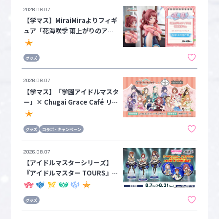
2026.08.07
【学マス】MiraiMiraよりフィギ
ュア「花海咲季 雨上がりのアイ
リス 特訓前Ver.」の予約受付開
始！10/7(水)まで！
グッズ
2026.08.07
【学マス】「学園アイドルマスタ
ー」× Chugai Grace Café リバ
イバル が9月3日(木)から開催！
グッズ
コラボ・キャンペーン
2026.08.07
【アイドルマスターシリーズ】
『アイドルマスター TOURS』オ
リジナルグッズをASOBI STORE
にて販売！
グッズ