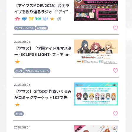
【アイマスMOIW2025】合同ラ
イブを振り返るラジオ「“アイ”の
キセキR@DIO vol.10」の配信を
記念して、サイン入りグッズが当
ライブ・イベント
配信番組
たるプレゼントキャンペーンを開
催！
2026.08.05
【学マス】「学園アイドルマスタ
ー -ECLIPSE LIGHT- フェア in
アニメイト」が開催決定！
グッズ
コラボ・キャンペーン
2026.08.05
【学マス】Giftの新作ぬいぐるみ
がコミックマーケット108で先行
販売決定！
グッズ
2026.08.04