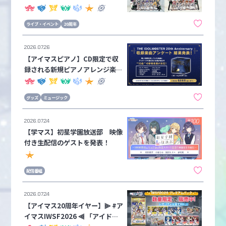
視聴ありがとうございました！セ
ットリストなどの公演情報と本日
ライブ・イベント
20周年
発表の告知内容をお知らせ！配信
アーカイブチケットも発売中！
2026.07.26
【アイマスピアノ】CD限定で収
録される新規ピアノアレンジ楽曲
が決定！ASOBI STOREにて予約
受付中📢【アイドルマスターシリ
グッズ
ミュージック
ーズ】
2026.07.24
【学マス】初星学園放送部 映像
付き生配信のゲストを発表！
配信番組
2026.07.24
【アイマス20周年イヤー】⫸ #ア
イマスIWSF2026 ⫷ 「アイドル