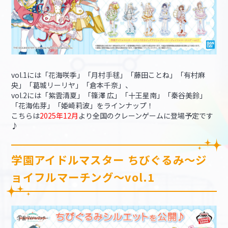
vol.1には「花海咲季」「月村手毬」「藤田ことね」「有村麻
央」「葛城リーリヤ」「倉本千奈」、
vol.2には「紫雲清夏」「篠澤 広」「十王星南」「秦谷美鈴」
「花海佑芽」「姫崎莉波」をラインナップ！
こちらは
2025年12月
より全国のクレーンゲームに登場予定です
♪
学園アイドルマスター ちびぐるみ～ジ
ョイフルマーチング～vol.1