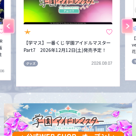
【
FR
【学マス】一番くじ 学園アイドルマスター
v
販
Part7 2026年12月12日(土)発売予定！
花
注
2026.08.07
グッズ
.06