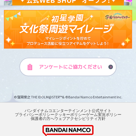
アンケートに
ご協力ください
©窪岡俊之 THE IDOLM@STER™& ©Bandai Namco Entertainment Inc.
バンダイナムコエンターテインメント公式サイト
プライバシーポリシー
クッキーポリシー
ゲーム実況ポリシー
保護者の方へ
ウェブアクセシビリティ方針