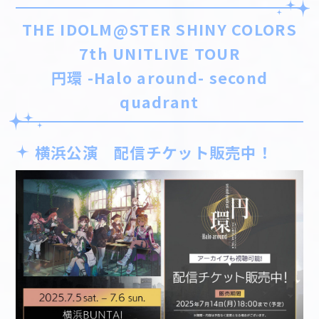
THE IDOLM@STER SHINY COLORS
7th UNITLIVE TOUR
円環 -Halo around- second
quadrant
横浜公演 配信チケット販売中！