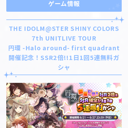
ゲーム情報
THE IDOLM@STER SHINY COLORS
7th UNITLIVE TOUR
円環 -Halo around- first quadrant
開催記念！SSR2倍!!1日1回5連無料ガ
シャ