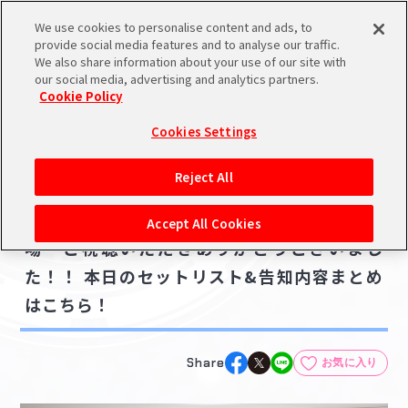
We use cookies to personalise content and ads, to
メニュー
スケジュール
検索
ログイン
provide social media features and to analyse our traffic.
We also share information about your use of our site with
our social media, advertising and analytics partners.
Cookie Policy
NEWS
バンダイナムコIDで
新規登録
ログイン
Cookies Settings
ニュース
アイドルマスター ポータルへの登録について
ライブ・イベント
Reject All
2025.06.22
シリアルコード・
【シャニマス7thLIVE】福岡公演DAY2ご来
マイデスク
Accept All Cookies
あいことば
場・ご視聴いただきありがとうございまし
活動履歴
た！！ 本日のセットリスト&告知内容まとめ
Pレポ
閲覧履歴・購入履歴
はこちら！
チェックイン
お気に入り
Share
お気に入り
マイスケジュール
メモ