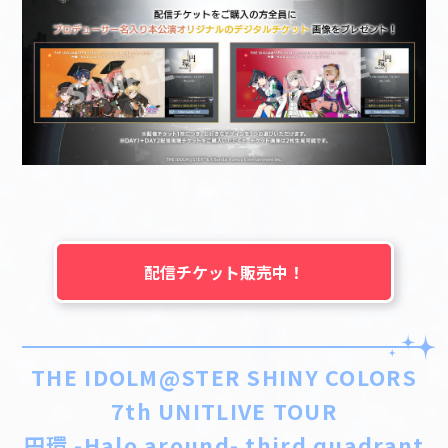
配信チケット販売中！
THE IDOLM@STER SHINY COLORS
7th UNITLIVE TOUR
円環 -Halo around- third quadrant