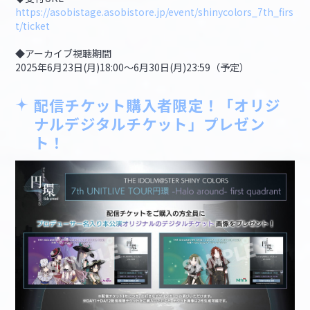
https://asobistage.asobistore.jp/event/shinycolors_7th_firs
t/ticket
◆アーカイブ視聴期間
2025年6月23日(月)18:00～6月30日(月)23:59（予定）
配信チケット購入者限定！「オリジ
ナルデジタルチケット」プレゼン
ト！