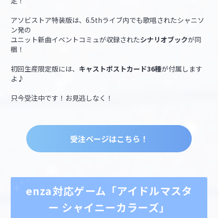
定！
アソビストア特装版は、6.5thライブ内でも歌唱されたシャニソ
ン発の
ユニット新曲イベントコミュが収録された
シナリオブック
が同
梱！
初回生産限定版には、
キャストポストカード36種
が付属します
よ♪
只今受注中です！お見逃しなく！
受注ページはこちら！
enza対応ゲーム「アイドルマスタ
ー シャイニーカラーズ」