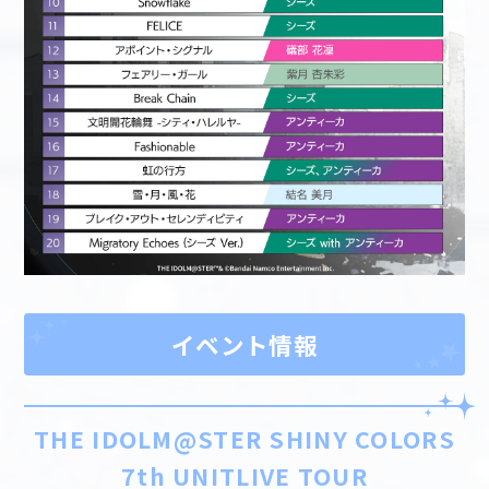
イベント情報
THE IDOLM@STER SHINY COLORS
7th UNITLIVE TOUR