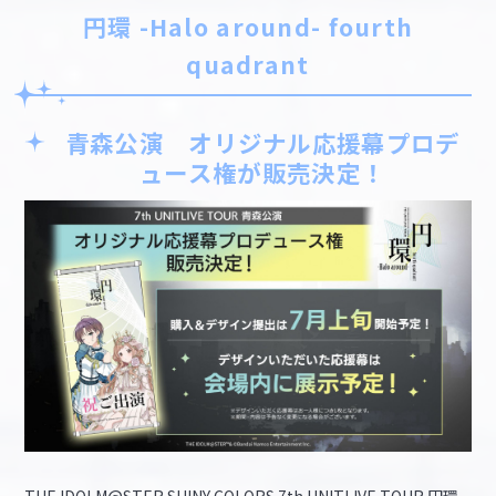
円環 -Halo around- fourth
quadrant
青森公演 オリジナル応援幕プロデ
ュース権が販売決定！